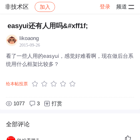
非技术区
登录
频道
加入
帖子详情
社区
非技术区
easyui还有人用吗&#xff1f;
likoaong
2015-09-26
看了一些人用的easyui，感觉好难看啊，现在做后台系
统用什么框架比较多？
给本帖投票
1077
3
打赏
全部评论