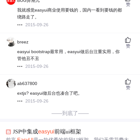
BUG弄潮儿
赞
我就感觉easyui商业使用要钱的，国内一看到要钱的都
绕路走了。
2015-09-26
breez
赞
easyui bootstrap最常用，easyui做后台注重实用，你
管他丑不丑
2015-09-26
ab637800
赞
extjs? easyui做后台也凑合了吧。
2015-09-26
——到底了——
JSP中集成
easyui
前端ui框架
前言
EasyUI
是一款优秀的前段UI框架，我们无需花费太大