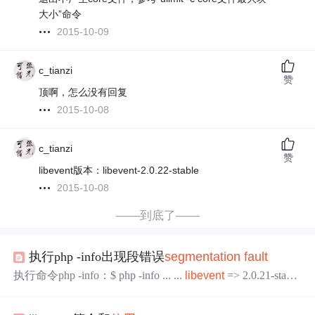
大小”命令
2015-10-09
c_tianzi
赞
顶啊，怎么没有回复
2015-10-08
c_tianzi
赞
libevent版本：libevent-2.0.22-stable
2015-10-08
——到底了——
执行php -info出现段错误
segmentat
ion
fault
执行命令php -info：$ php -info ... ...
libevent
=> 2.0.21-stable
=>
Segmentat
ion
fault
(core dumped)或者，运行脚本php tes
t.php：
$ php test.php start...
Segmentat
ion