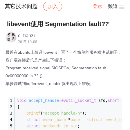
其它技术问题
登录
频道
加入
帖子详情
社区
其它技术问题
libevent使用 Segmentation fault??
c_tianzi
2015-10-08
最近在ubuntu上编译libevent，写了一个简单的服务端测试例子，
客户端连接后总是产生以下错误：
Program received signal SIGSEGV, Segmentation fault.
0x00000000 in ?? ()
单步调试到bufferevent_enable就出现以上错误。
void
accept_handle
(
evutil_socket_t
 sfd,
short
 eve
{  
printf
(
"accept handle\n"
); 
struct
event_base
 *
base
 =
 (
struct
event_base
struct
sockaddr_in
sin
;