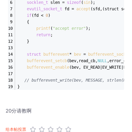
socklen_t
 slen = 
sizeof
(
sin
);  
evutil_socket_t
 fd = 
accept
(sfd,(struct sock
if
(fd < 
0
)  
    {  
printf
(
"accept error"
);  
return
;  
    }  
struct
bufferevent
* 
bev
 =
bufferevent_socket
bufferevent_setcb
(bev,read_cb,
NULL
,error_cb,
bufferevent_enable
(bev, EV_READ|EV_WRITE|EV_
// bufferevent_write(bev, MESSAGE, strlen(MES
}
20分请教啊
给本帖投票