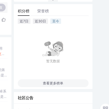
复
积分榜
荣誉榜
近7日
近30日
至今
用
支持
6
.
暂无数据
的第
本是基
查看更多榜单
卓系
核是基
社区公告