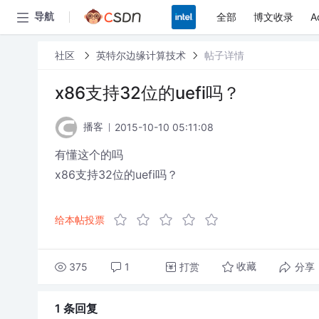
全部
博文收录
A
导航
社区
英特尔边缘计算技术
帖子详情
x86支持32位的uefi吗？
2015-10-10 05:11:08
播客
有懂这个的吗
x86支持32位的uefi吗？
给本帖投票
375
1
打赏
分享
收藏
1 条
回复