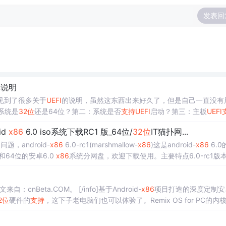
发表回
单说明
近见到了很多关于
UEFI
的说明，虽然这东西出来好久了，但是自己一直没有
系统是
32位
还是64位？第二：系统是否
支持
UEFI
启动？第三：主板
UEFI
这四个问题基本就搞清楚和
UEFI
装系统的诸多问题了！再搞清楚这四个问题..
id
x86
6.0 iso系统下载RC1 版_64位/
32位
IT猫扑网...
题，android-
x86
6.0-rc1(marshmallow-
x86
)这是android-
x86
6.0
和64位的安卓6.0
x86
系统分网盘，欢迎下载使用。主要特点6.0-rc1版
自：cnBeta.COM。 [/info]基于Android-
x86
项目打造的深度定制安
2位
硬件的
支持
，这下子老电脑们也可以体验了。Remix OS for PC的内
了定制优化，而且兼