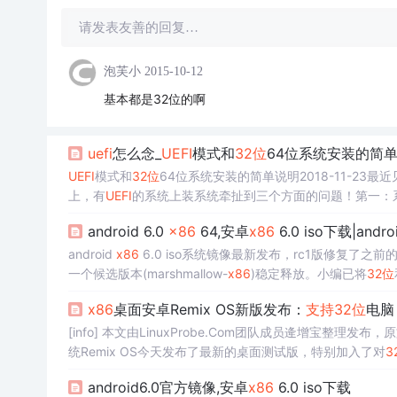
请发表友善的回复…
泡芙小
2015-10-12
基本都是32位的啊
uefi
怎么念_
UEFI
模式和
32位
64位系统安装的简
UEFI
模式和
32位
64位系统安装的简单说明2018-11-23最
上，有
UEFI
的系统上装系统牵扯到三个方面的问题！第一：
4位还是
32位
系统？第四：磁盘是MBR还是GPT？搞清楚
android 6.0
x86
64,安卓
x86
6.0 iso下载|andro
android
x86
6.0 iso系统镜像最新发布，rc1版修复了之前的问
一个候选版本(marshmallow-
x86
)稳定释放。小编已将
32位
于最新的Android marshmallow-mr2...
x86
桌面安卓Remix OS新版发布：
支持
32位
电脑
[info] 本文由LinuxProbe.Com团队成员逄增宝整理发布，原文来
统Remix OS今天发布了最新的桌面测试版，特别加入了对
3
于安卓5.0制作的Remix OS 2.0，特别针对桌面环境进行
android6.0官方镜像,安卓
x86
6.0 iso下载