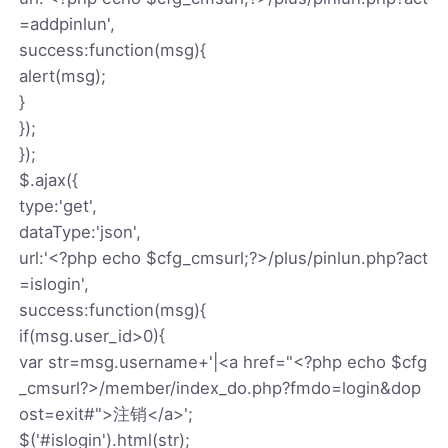
=addpinlun',
success:function(msg){
alert(msg);
}
});
});
$.ajax({
type:'get',
dataType:'json',
url:'<?php echo $cfg_cmsurl;?>/plus/pinlun.php?act
=islogin',
success:function(msg){
if(msg.user_id>0){
var str=msg.username+'|<a href="<?php echo $cfg
_cmsurl?>/member/index_do.php?fmdo=login&dop
ost=exit#">注销</a>';
$('#islogin').html(str);