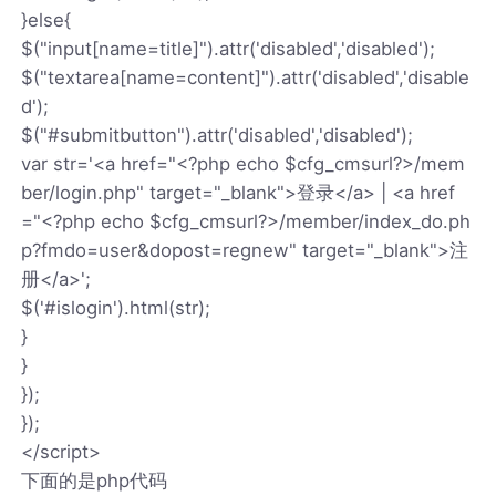
}else{
$("input[name=title]").attr('disabled','disabled');
$("textarea[name=content]").attr('disabled','disable
d');
$("#submitbutton").attr('disabled','disabled');
var str='<a href="<?php echo $cfg_cmsurl?>/mem
ber/login.php" target="_blank">登录</a> | <a href
="<?php echo $cfg_cmsurl?>/member/index_do.ph
p?fmdo=user&dopost=regnew" target="_blank">注
册</a>';
$('#islogin').html(str);
}
}
});
});
</script>
下面的是php代码