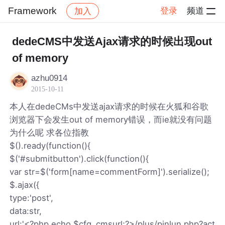
Framework
登录
频道
加入
帖子详情
社区
Framework
dedeCMS中发送Ajax请求的时候出现out
of memory
azhu0914
2015-10-11
本人在dedeCMs中发送ajax请求的时候在火狐和谷歌
浏览器下会发生out of memory错误，而ie就没有问题
为什么呢 求各位指教
$().ready(function(){
$('#submitbutton').click(function(){
var str=$('form[name=commentForm]').serialize();
$.ajax({
type:'post',
data:str,
url:'<?php echo $cfg_cmsurl;?>/plus/pinlun.php?act