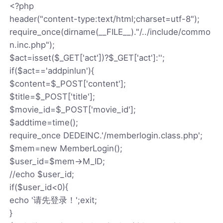
<?php
header("content-type:text/html;charset=utf-8");
require_once(dirname(__FILE__)."/../include/commo
n.inc.php");
$act=isset($_GET['act'])?$_GET['act']:'';
if($act=='addpinlun'){
$content=$_POST['content'];
$title=$_POST['title'];
$movie_id=$_POST['movie_id'];
$addtime=time();
require_once DEDEINC.'/memberlogin.class.php';
$mem=new MemberLogin();
$user_id=$mem->M_ID;
//echo $user_id;
if($user_id<0){
echo '请先登录！';exit;
}