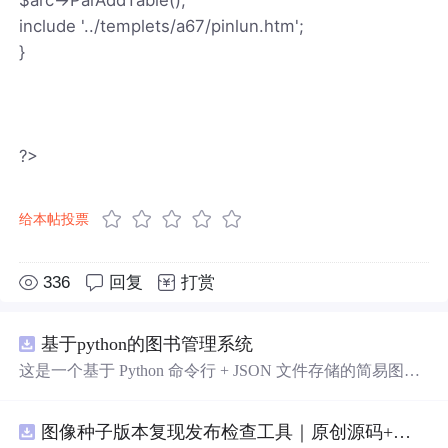
include '../templets/a67/pinlun.htm';
}
?>
给本帖投票
336
回复
打赏
基于python的图书管理系统
这是一个基于 Python 命令行 + JSON 文件存储的简易图书
管理系统。 核心功能：围绕"图书"和"读者"实现两类实体
管理，以及它们之间的借阅关系。 图书管理：支持图书的
图像种子版本复现发布检查工具｜原创源码+测试+离线报告
添加、删除、修改、搜索（按书名/作者/ISBN），每本书