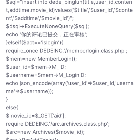
$sql="insert into dede_pinglun(title,user_id,conten
t,addtime,movie_id)values('$title','$user_id','$conte
nt','$addtime','$movie_id')";
$dsql->ExecuteNoneQuery($sql);
echo '你的评论已提交，正在审核';
}elseif($act=='islogin'){
require_once DEDEINC.'/memberlogin.class.php';
$mem=new MemberLogin();
$user_id=$mem->M_ID;
$username=$mem->M_LoginID;
echo json_encode(array('user_id'=>$user_id,'userna
me'=>$username));
}
else{
$movie_id=$_GET['aid'];
require DEDEINC.'/arc.archives.class.php';
$arc=new Archives($movie_id);
$arc->ParAddTable();