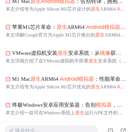
M1 Mac
原生
Android
模拟器
：告别转译，拥抱
原生
本文介绍专为Apple Silicon M1芯片设计的
原生
ARM64
And
roid
模拟器
，基于Hypervisor.framework实现硬件加速虚拟
化，显著提升启动速度、运行流畅度与资源效率。涵盖快
苹果M1芯片革命：
原生
ARM64
Android
模拟器
性能
速配置、性能调优、CI/CD集成、多设备测试及常见问题
解决方案，并对比分析其相较
x86
转译方案的性能
优势
。
本文详解Google官方为Apple M1芯片推出的
原生
ARM64架
构
Android
模拟器
（
Android
Emulator M1 Preview），涵盖
部署流程、Hypervisor.framework硬件加速原理、启动速度
VMware虚拟机安装
原生
安卓系统：从
镜像
获取到性能优化的完整指南
提升40%、资源占用降低30%等核心性能
优势
，以及快照
优化、多AVD并行测试、自定义
镜像
构建等关键技术实
本文详细介绍了在VMware虚拟机中部署
原生
安卓系统（基
践，适用于
Android
开发者在M1 Mac上的高效开发与兼容
于
Android
-
x86
项目）的全流程，涵盖
镜像
获取、虚拟机配
性测试。
置（CPU/内存/网络/显卡设置）、磁盘分区与安装、GRU
M1 Mac
原生
ARM64
Android
模拟器
：性能革命与开发新体验
B引导配置、VMware Tools替代方案（ADB/FTP）、性能
调优参数及常见故障排查。重点强调
x86
架构兼容性、3D
本文介绍专为Apple Silicon M1芯片优化的
原生
ARM64
And
加速禁用、NAT网络配置、内存/CPU分配策略及安全纯净
roid
模拟器
，基于Hypervisor.framework实现硬件加速虚拟
镜像
来源，适用于开发者测试、安全研究与系统定制场
化，显著提升启动速度（+40%）、运行流畅度（+60%）
景。
终极Windows安卓应用安装器：告别
模拟器
，
原生
并降低资源占用（-30%）。涵盖快速配置、性能调优（快
照/显示设置）、多设备测试、CI/CD集成、常见问题（We
本文介绍一款可在Windows系统上
原生
运行APK文件的轻
bView/图形异常/ADB路径）及系统兼容性要求，适用于
An
量级安装器，无需安卓
模拟器
。其核心技术包括APK解析
droid
开发者在M1 Mac上的高效开发与测试。
（AAPTForNet）、沙盒隔离
执行
、多架构适配（
x86
/x64/
说点什么…
ARM64）及Windows安全机制集成。支持一键安装、权限