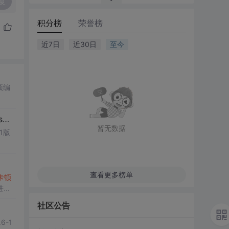
复
积分榜
荣誉榜
近7日
近30日
至今
预编
满
暂无数据
1版
查看更多榜单
卡顿
改进带
社区公告
6-1