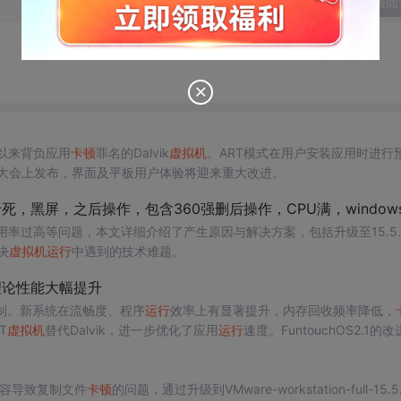
发表回
以来背负应用
卡顿
罪名的Dalvik
虚拟机
。ART模式在用户安装应用时进行
大会上发布，界面及平板用户体验将迎来重大改进。
，黑屏，之后操作，包含360强删后操作，CPU满，windows错误分析线程占
用率过高等问题，本文详细介绍了产生原因与解决方案，包括升级至15.5.
决
虚拟机
运行
中遇到的技术难题。
论性能大幅提升
制。新系统在流畅度、程序
运行
效率上有显著提升，内存回收频率降低，
T
虚拟机
替代Dalvik，进一步优化了应用
运行
速度。FuntouchOS2.1的
不兼容导致复制文件
卡顿
的问题，通过升级到VMware-workstation-full-15.5.