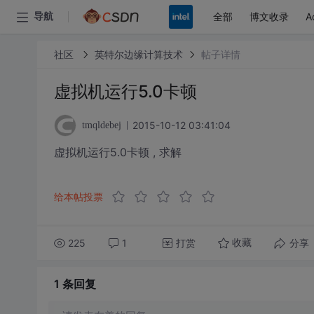
全部
博文收录
A
导航
社区
英特尔边缘计算技术
帖子详情
虚拟机运行5.0卡顿
2015-10-12 03:41:04
tmqldebej
虚拟机运行5.0卡顿 , 求解
给本帖投票
225
1
打赏
分享
收藏
1 条
回复