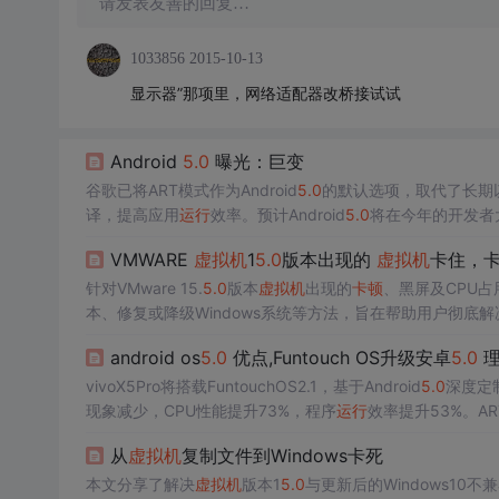
请发表友善的回复…
1033856
2015-10-13
显示器”那项里，网络适配器改桥接试试
Android
5.0
曝光：巨变
谷歌已将ART模式作为Android
5.0
的默认选项，取代了长期
译，提高应用
运行
效率。预计Android
5.0
将在今年的开发者
VMWARE
虚拟机
1
5.0
版本出现的
虚拟机
卡住，卡死
针对VMware 15.
5.0
版本
虚拟机
出现的
卡顿
、黑屏及CPU占
本、修复或降级Windows系统等方法，旨在帮助用户彻底解
android os
5.0
优点,Funtouch OS升级安卓
5.0
理
vivoX5Pro将搭载FuntouchOS2.1，基于Android
5.0
深度定
现象减少，CPU性能提升73%，程序
运行
效率提升53%。AR
来了整体性能的质的飞跃。
从
虚拟机
复制文件到Windows卡死
本文分享了解决
虚拟机
版本1
5.0
与更新后的Windows10