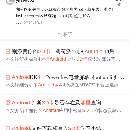
yh198602
赞
和分区有关的，ext3格式 分区多大 sd卡就多大。本身f
lash 非ext 分区只有2g，ext可以超过10G
2015-10-14
——到底了——
别浪费你的
SD卡
！树莓派4刷入
Android
14后，手把手教你用GParted无损扩容到满
本文详解树莓派4运行
Android
14时
SD卡
仅识别部分空间
的原因，聚焦于用户数据分区默认限制在约8GB的
问题
。
通过GParted图形化工具，在Ubuntu环境下安全执行分区调
Android
KK
4.4
Power key电量屏幕时button light先亮LCD后亮的卡顿
整、大小扩展与文件系统验证，实现
SD卡
全
容量
无损利
用，并涵盖备份、设备识别、ext4分区操作及TRIM/I/O调
本文详细分析了
Android
4.4
.4系统在MT6732平台上遇到的
度器等关键优化技术。
Power键唤醒屏幕时，button light先于LCD亮起导致的卡顿
问题
。
问题
与插入不同
容量
SD卡
有关，插入32G
SD卡
时
Android
判断
SD卡
是否存在及
容量
查询
概率更高。
问题
源于按下Power键到用户空间接收到事件的
时间超过500ms，触发了长按事件，点亮了button light。关
本文介绍了如何在
Android
应用中检查
SD卡
的状态及获取
键在于resume SDcard过程中耗时较长，大约380ms。解决
其总
容量
和可用空间的方法。包括必要的权限设置、
SD卡
方案可能涉及减少resume过程的时间，尤其是处理SDcard
存在性的判断、总
容量
及剩余空间的计算等关键步骤。
的时间。
Android
:文件下载和写入
SD卡
学习小结