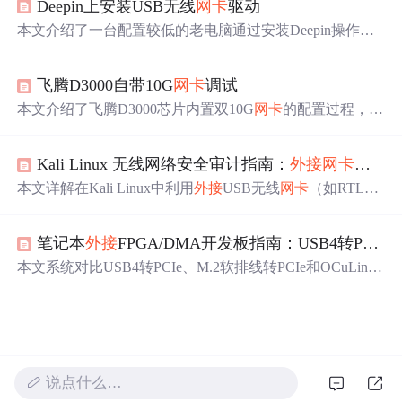
Deepin上安装USB无线
网卡
驱动
安装步骤。
本文介绍了一台配置较低的老电脑通过安装Deepin操作系
统并
外接
支持
5G WiFi的USB无线
网卡
来提升网络速度的过
程。文章详细记录了选择USB接口、下载驱动、编译安装
飞腾D3000自带10G
网卡
调试
等步骤。
本文介绍了飞腾D3000芯片内置双10G
网卡
的配置过程，包
括PBF、设备树、uboot及麒麟信安系统的优化设置。尽管
进行了中断隔离、多队列配置等调优，仍出现UDP接收缓
Kali Linux 无线网络安全审计指南：
外接
网卡
与 W
冲区溢出与单队列中断集中问题，导致吞吐不足1Gbps，
且MTU不
支持
9000，最终建议
外接
高性能
网卡
以保障性
本文详解在Kali Linux中利用
外接
USB无线
网卡
（如RTL88
能。
12AU）进行WPA/WPA2无线网络审计的完整流程，涵盖
监听模式配置、airodump-ng扫描、aireplay-ng Deauth攻击
笔记本
外接
FPGA/DMA开发板指南：USB4转PCIe vs M.2转PCIe vs OCuLink 三方案横评
触发四次握手、cap文件捕获，以及使用Aircrack-ng和Hash
cat（hc22000格式、GPU加速）进行离线字典破解。同时
本文系统对比USB4转PCIe、M.2软排线转PCIe和OCuLink
提供驱动适配、故障排查及WPA3/PMF等防御加固建议。
三种笔记本
外接
PCIe方案，聚焦FPGA/DMA开发核心需
求：PCIe直通性、带宽（x4 Gen3至x8 Gen4）、JTAG延迟
（32ms vs 85ms）、DMA吞吐量（6.5–7.2GB/s）及供电稳
定性。实测Xilinx Kintex-7与Altera Cyclone V开发板识别率
100%，验证机鸟侠两款方案在信号完整性、驱动兼容性与
Windows/Linux系统
支持
上的可靠性。
说点什么…