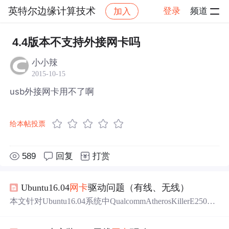
英特尔边缘计算技术
登录
频道
加入
帖子详情
社区
英特尔边缘计算技术
4.4版本不支持外接网卡吗
小小辣
2015-10-15
usb外接网卡用不了啊
给本帖投票
589
回复
打赏
Ubuntu16.04
网卡
驱动问题（有线、无线）
本文针对Ubuntu16.04系统中QualcommAtherosKillerE2500
有线
网卡
及Intel无线
网卡
驱动不兼容问题提供了解决方
案。通过升级内核
版本
至4.16并详细介绍了deb文件下载及