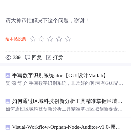
请大神帮忙解决下这个问题，谢谢！
给本帖投票
239
回复
打赏
手写数字识别系统.doc【GUI设计Matlab】
资 源 简 介 手写数字识别系统，非常好的啊!带有GUI界
面，使用方便! 详 情 说 明 用这个手写数字识别系统，你可
以轻松地识别手写数字。这个系统不仅功能强大，而且还
如何通过区域科技创新分析工具精准掌握区域创新要素分布与产业链融合现状？.docx
带有直观的图形用户界面（GUI），非常容易使用。你只
需要将手写数字输入系统，它将立即给出准确的识别结
如何通过区域科技创新分析工具精准掌握区域创新要素分
果。这个系统可以在各种场景
中
使用，无论是学校、工作
布与产业链融合现状？
还是日常生活，都能为你提供快速和准确的识别服务。它
是一个非常方便和实用的工具，你一定会喜欢它的！
Visual-Workflow-Orphan-Node-Auditor-v1.0-原创源码与文档.zip