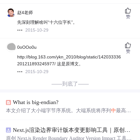
赵4老师
赞
先深刻理解啥叫“十六位字长”。
2015-10-29
0oOOo0u
赞
http://blog.163.com/ykn_2010/blog/static/142033336
201211893245977/ 这是原博文。
2015-10-29
——到底了——
What is big-endian?
本文介绍了大小端字节序系统。大端系统将序列
中
最高有
效位存于最低地址，小端则相反。如1025在4字节整数
中
的
存储。许多大型机用大端架构，多数现代计算机用小端，P
Next.js渲染边界审计版本变更影响工具｜原创源码+测试+离线报告
owerPC是双端系统。两系统数据转换有
NUXI
问题
，且位
序也有大小端之分。
原创 Next.js Render Boundary Auditor Version Impact 工具，