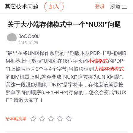
其它技术问题
登录
频道
加入
帖子详情
社区
其它技术问题
关于大小端存储模式中一个“NUXI”问题
0oOOo0u
2015-10-29
“最早在将UNIX操作系统的早期版本从PDP-11移植到IB
M机器上时,数据“UNIX”在16位字长的
的PDP-
小端格式
11上被表示为2个字4个字节,当被移植到
大端存储模式
的IBM机器上时,就会变成“NUXI”,这被称为UNIX问题”。
我这一段没能理解,“UNIX”是字符串，存储应该就是按
照单字符的顺序(u->n->i->x)存储的，怎么会变成“NUX
I”？请教大家了！
给本帖投票