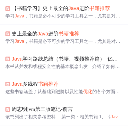
【书籍学习】史上最全的
Java
进阶
书籍推荐
学习
Java
，书籍是必不可少的学习工具之一，尤其是对于
自学者而言。废话不多说，下边就给大家推荐一些
Java
进
阶的好书。第一部分：
Java
语言篇1.《
Java
编程规范》 适
史上最全的
Java
进阶
书籍推荐
合对象：初级、中级介绍：这本书的作者是被誉为
Java
之
父的James Gosling，入门者推荐阅读，对基础的讲解很不
学习
Java
，书籍是必不可少的学习工具之一，尤其是对于
错。2.《
Java
编程思想》 适合对象：初级、中级介绍：豆
自学者而言。废话不多说，下边就给大家推荐一些
Java
进
瓣给出了9.1的评分，全球程序员广泛赞誉。
阶的好书。第一部分：
Java
语言篇1.《
Java
编程规范》 适
Java
学习路线总结（书籍、视频推荐篇）_亿级流量
合对象：初级、中级介绍：这本书的作者是被誉为
Java
之
父的James Gosling，入门者推荐阅读，对基础的讲解很不
本书从并发和线程安全性的基本概念出发，介绍了如何使
错。2.《
Java
编程思想》 适合对象：初级、中级介绍：豆
用类库来提供基本的并发方案，包括如何利用线程来提高
瓣给出了9.1的评分，全球程序员广泛赞誉。
并发应用程序的吞吐量、如何识别可并发执行的任务、如
Java
多线程
书籍推荐
何提高单线程子系统的响应性、如何确保并发程序执行预
期的任务，如何提高并发代码的性能和可伸缩性等等内
这些书籍涵盖了从基础到进阶以及性能
优化
的各个方面，
容。
Java
第一神作，适合各种阶段的
Java
程序员（除了小
你可以根据自己的知识水平和学习目标选择合适的书籍。
白），相当于武林绝学中的易筋经，我的第二本
Java
技术
书，第一本读了两遍的书，值得反复阅读。光学理论是没
周志明jvm第三版笔记-前言
用的，要学会跟着一起敲，要动手实操，才能将自己的所
该书列出了相关参考资料： 第一类：相关书籍 1、《
Java
学运用到实际当中去，这时候可以搞点实战案例来学习。
虚拟机
规范》 要学习
虚拟机
，《
Java
虚拟机
规范》无论如