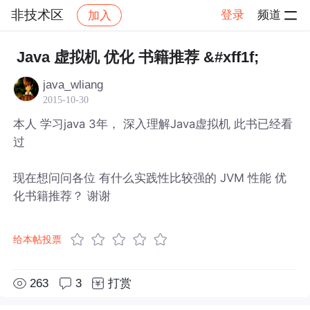
非技术区
登录
频道
加入
帖子详情
社区
非技术区
Java 虚拟机 优化 书籍推荐 &#xff1f;
java_wliang
2015-10-30
本人 学习java 3年， 深入理解Java虚拟机 此书已经看
过
现在想问问各位 有什么实践性比较强的 JVM 性能 优
化书籍推荐？ 谢谢
给本帖投票
263
3
打赏