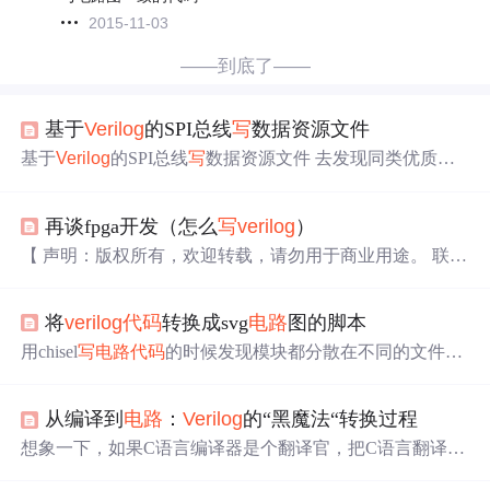
2015-11-03
——到底了——
基于
Verilog
的SPI总线
写
数据资源文件
基于
Verilog
的SPI总线
写
数据资源文件 去发现同类优质开
源项目:https://gitcode.com/ 此仓库提供了一个基于
Verilog
语
言的
代码
资源，用于实现对AD5664芯片的SPI总线
写
数据
再谈fpga开发（怎么
写
verilog
）
操作。本资源适用于数字
电路
设计人员和学生，特别是对S
PI通信协议有学习和应用需求的人群。 资源描述 该资源包
【 声明：版权所有，欢迎转载，请勿用于商业用途。 联系
含以下内容： 针对AD5664芯片的
Verilog
写
数据
代码
。 SPI
信箱：feixiaoxing @163.com】 如果你学fpga，很多人
总线通信协议的...
都会告诉你，
verilog
和c差不多。也就是说，如果有c的基
将
verilog
代码
转换成svg
电路
图的脚本
础，学习
verilog
很容易。确实，
verilog
的语法不是很难。
难的是后面思维模式。fpga里面
写
的其实不是
verilog
代码
用chisel
写
电路
代码
的时候发现模块都分散在不同的文件里
，而是后面的数字
电路
，即时序
电路
和逻辑
电路
。今天正
面，有时候很难看清楚模块连接关系，用vivado生成
电路
好分析下，该怎么
写
verilog
。
有太慢了，所以
写
了个可以把chisel生成的
verilog
（或者sys
从编译到
电路
：
Verilog
的“黑魔法“转换过程
tem
verilog
）
代码
生成
电路
模块连接图的脚本。
想象一下，如果C语言编译器是个翻译官，把C语言翻译成
CPU能听懂的机器语言，那
Verilog
编译器就像一个建筑