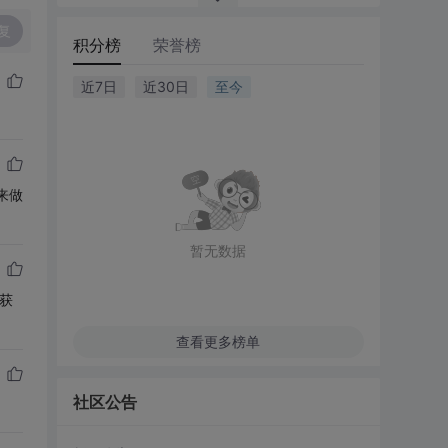
复
积分榜
荣誉榜
近7日
近30日
至今
来做
暂无数据
获
查看更多榜单
社区公告