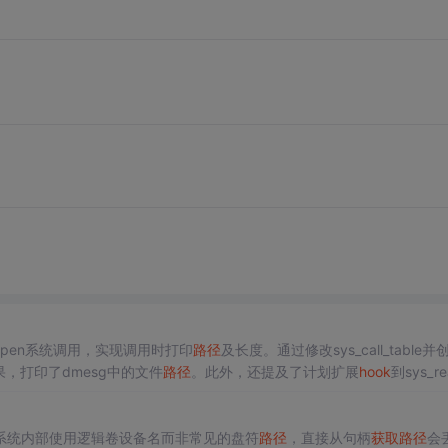
_open系统调用，实现调用时打印
路径
及长度。通过修改sys_call_table并
效果，打印了dmesg中的文件
路径
。此外，还提及了计划扩展
hook
到sys_r
系统内部使用逻辑卷设备名而非常见的盘符
路径
，直接从句柄
获取
路径
会