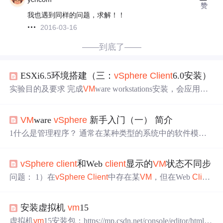
赞
我也遇到同样的问题，求解！！
2016-03-16
——到底了——
ESXi6.5环境搭建（三：
vSphere
Client
6.0安装）
实验目的及要求 完成
VM
ware workstations安装，会应用相
关操作； 完成虚拟机中ESXI6.5平台的安装及网络环境配
置； 完成
VM
ware
vSphere
Client
6.0软件在PC端的安装及
VM
ware
vSphere
新手入门（一） 简介
配置； 完成使用浏览器或者
VM
ware
vSphere
Client
6.0中
对ESXI6.5的操作； 在ESXI6.5平台中安装配置CentOS-7和
1什么是管理程序？ 通常在某种类型的系统中的软件模拟
Windows server 200...
资源以便于其他的操作系统的实际启动使用，并使用软件
可用的物理资源 什么是管理程序类型？ 类型1： 被称为裸
vSphere
client
和Web
client
显示的
VM
状态不同步
机虚拟机管理程序（在我们的物理硬件上，我们可以让虚
拟机管理程序直接在该硬件上运行，然后我们可以将虚拟
问题： 1）在
vSphere
Client
中存在某
VM
，但在Web
Client
机用于客户机，Windows或Linux）。 示例:(
VM
ware ESXi
中无法看到或查
找
到该
VM
2）
vSphere
Client
中的
VM
状态
- Microsoft Hyper-V...
和Web
Client
中的不同步 3）在
vSphere
Client
中进行相关
安装虚拟机
vm
15
操作，可以看到task信息，而在Web
Client
中不显示 解决方
法： 重启VC的目录服务（vCenter Inventor...
虚拟机
vm
15安装包：https://mp.csdn.net/console/editor/html/1