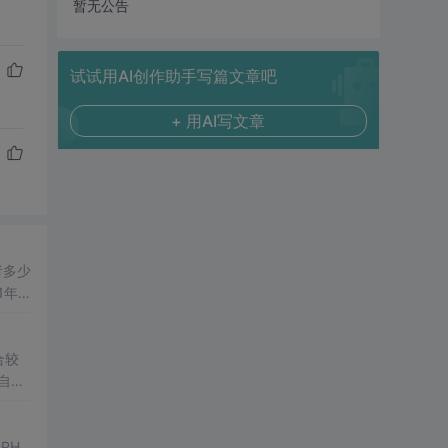
暂无公告
试试用AI创作助手写篇文章吧
+ 用AI写文章
者多少
1年
师，4
合较
自己
..
PH