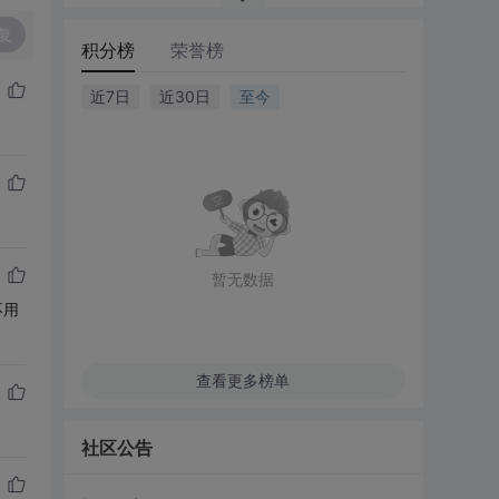
复
积分榜
荣誉榜
近7日
近30日
至今
暂无数据
不用
查看更多榜单
社区公告