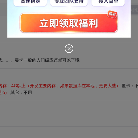
发表回
哦。。。显卡一般的入门级应该就可以了哦
内存：4G以上（开发主要内存，如果数据库在本地，更要大些）
显卡：
io）
其它：不用