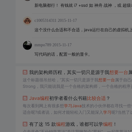
新电脑都行！ 有钱就 i7 +ssd 如 神舟 战神 ，或 超级
c1005314311
2015-11-17
这个没什么合适和不合适，java运行在自己的虚拟机
mmpo789
2015-11-17
写代码的话，配置一般的显卡。
我的架构师历程，其实一切只是源于我
想要
一台
这个标题很吊丝哈，“其实一切只是源于我
想要
一台
属于自己
Strong，我只能说我是一个合格的架构师，一个合格的程
的两次特殊的面试谈起。我是个中专生毕业，毕业于上海振华
Java
编程
初学者看什么书籍
比较
合适
？
代知识分子家庭看不起的
每次看到网上有很多想
学习
Java
技术的小伙伴都在寻找一些
适合呢?或者说，如何才能轻松入门又能深入
学习
呢?当然了
又温习了一遍的感想跟大家聊一聊。
有了这 15 款
编程
游戏，谁都可以学
编程
！
点击蓝色“五分钟学算法”关注我哟加个“星标”，一起学算法1Co