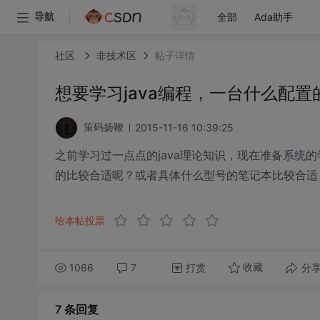
全部
Ada助手
导航
社区
非技术区
帖子详情
想要学习java编程，一台什么配
2015-11-16 10:39:25
策码扬鞭
之前学习过一点点的java理论知识，现在准备系统
的比较合适呢？或者具体什么型号的笔记本比较合适
给本帖投票
1066
7
打赏
分
收藏
7 条
回复