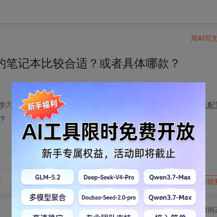
用AI写
置的笔记本比较合适？或者具体哪款？
的学习一下，但是之前的笔记本已经很老旧了，想换一台，什么配
？
转发到动态
举报
享
写回
切换为时间