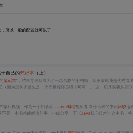
本
上，所以一般的配置就可以了
属于自己的
笔记本
（上）
的
笔记本
”，结果导致我成为了一名合格的架构师。我不敢说我是优秀或
序员（因为架构师首先是一个高级程序员哦！呵呵）。 这一切其实要从200
外经学校，涉外文秘2班，93年进入的，谁也想不到这样一个被世袭教
书籍和视频，作为一个初学者，
Java
编程
初学者 看什么样的书籍
比较
适
这不是一本书就能解决的事。小编分享一下《
Java
核心技术》这本书，将
 一、 Hash Code方法默认是调用该对象的地址，如果你重写了equals方法应该重写hash Co.
ding Games一边玩游戏，一边挑战
编程
难题。Coding games支持包括