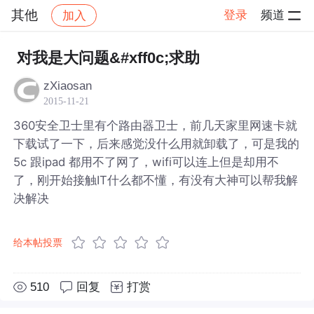
其他
登录
频道
加入
帖子详情
社区
其他
对我是大问题&#xff0c;求助
zXiaosan
2015-11-21
360安全卫士里有个路由器卫士，前几天家里网速卡就
下载试了一下，后来感觉没什么用就卸载了，可是我的
5c 跟ipad 都用不了网了，wifi可以连上但是却用不
了，刚开始接触IT什么都不懂，有没有大神可以帮我解
决解决
给本帖投票
510
回复
打赏