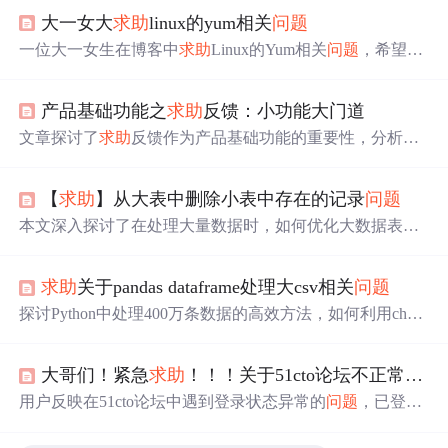
大一女大
求助
linux的yum相关
问题
一位大一女生在博客中
求助
Linux的Yum相关
问题
，希望得
到解决办法。
产品基础功能之
求助
反馈：小功能大门道
文章探讨了
求助
反馈作为产品基础功能的重要性，分析了
问题
求助
与意见反馈两大模块，并提供了设计建议。
【
求助
】从大表中删除小表中存在的记录
问题
本文深入探讨了在处理大量数据时，如何优化大数据表删
除操作的性能，特别是针对多个相似表的串行操作导致的
磁盘IO瓶颈
问题
。通过分析执行计划，提出了一种改进策
求助
关于pandas dataframe处理大csv相关
问题
略，旨在减少全表扫描的频率，提高数据处理效率。同
时，文章还讨论了并行处理的可能性及其限制，特别关注
探讨Python中处理400万条数据的高效方法，如何利用chun
于避免磁盘I/O性能的负面影响。
ksize进行分批处理并计算相关性，以及优化880份相关性结
果的比较策略。
大哥们！紧急
求助
！！！关于51cto论坛不正常的
问
用户反映在51cto论坛中遇到登录状态异常的
问题
，已登录
状态下仍被提示未登录，导致无法下载附件。