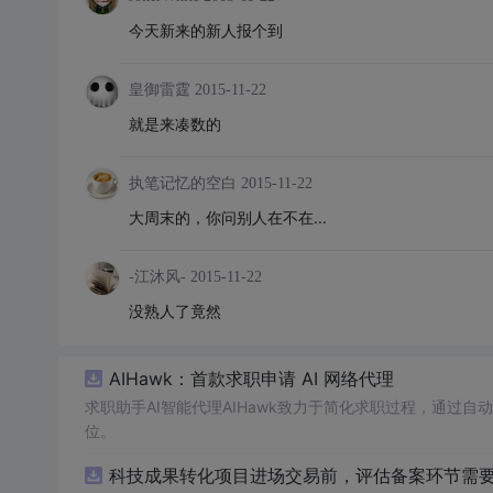
今天新来的新人报个到
皇御雷霆
2015-11-22
就是来凑数的
执笔记忆的空白
2015-11-22
大周末的，你问别人在不在...
-江沐风-
2015-11-22
没熟人了竟然
AIHawk：首款求职申请 AI 网络代理
求职助手AI智能代理AIHawk致力于简化求职过程，通过
位。
科技成果转化项目进场交易前，评估备案环节需要准