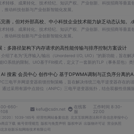
在技术转移、成果转化、技术经纪、知识产权、产业创新、科技招商等垂直
案，推动科技创新与产业创新智能化发展。
完善，但对外部高校、中小科技企业技术能力缺乏动态认知。.do
在技术转移、成果转化、技术经纪、知识产权、产业创新、科技招商等垂直
案，推动科技创新与产业创新智能化发展。
/O扩展：多路径架构下内存请求的高性能传输与排序控制方案设计
了名为“无序输入/输出（Unordered I/O, UIO）”的新功能，旨在解
能IO系统的限制。UIO基于Flit模式，定义了一套新的TLP（事务层包）
持多路径路由、提升系统效率并兼容现有生产者-消费者模型。文档详细说明了
NPC三电平并网逆变器前馈控制策略，旨在解决传统三电平逆变器存在的
通过采用有源中点箝位（ANPC）三电平逆变器拓扑，结合双极性倍频
制，构建了一套一体化的高性能并网控制体系。该体系不仅优化了逆变器
确的相位同步和扰动补偿，显著提高了系统的动态响应能力和抗扰性能。
400-660-
在线客
工作时间 8:30-
锁相精度与系统动态稳定性，确保在复杂电网工况下的高质量稳定并网。 
kefu@csdn.net
0108
服
22:00
尤其是从事新能源发电、储能系统、柔性输电等领域研究的专业人士。 使用
2020〕1039-165号
经营性网站备案信息
北京互联网违法和不良信息举报中心
大功率、高电能质量要求的应用场景；②探索如何通过先进的调制和控
me商店下载
账号管理规范
版权与免责声明
版权申诉
出版物许可证
营业执照
术研究和技术开发提供理论依据和实践指导。 阅读建议：建议读者
026北京创新乐知网络技术有限公司