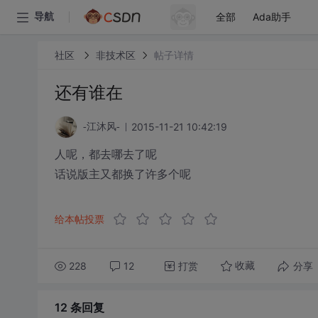
全部
Ada助手
导航
社区
非技术区
帖子详情
还有谁在
2015-11-21 10:42:19
-江沐风-
人呢，都去哪去了呢
话说版主又都换了许多个呢
给本帖投票
228
12
打赏
分享
收藏
12 条
回复