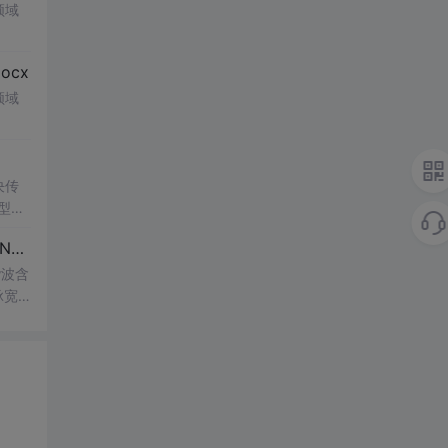
领域
cx
领域
决传
类型和
UI
博客 下载 社区 AtomGit 模型市场 搜CSDN 搜索 AI 搜索 会员中心 创作中心 基于DPWMA调制与正负序分离的ANPC三电平并网逆变器前馈控制策略研究（Simulink仿真实现）
谐波含
脉宽
的开
仿真
适
制策略