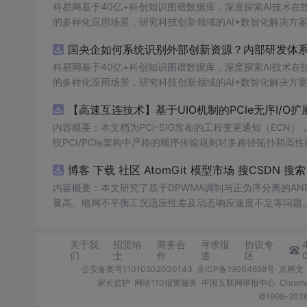
科易网基于40亿+科创知识图谱数据库，深度探索AI技术
的多样化应用场景，研究科技创新领域的AI+数智化解决方
国央企如何系统识别外部创新资源？内部研发体系
科易网基于40亿+科创知识图谱数据库，深度探索AI技术
的多样化应用场景，研究科技创新领域的AI+数智化解决方
【高速互连技术】基于UIO机制的PCIe无序I
内容概要：本文档为PCI-SIG发布的工程变更通知（ECN），介绍
统PCI/PCIe架构中严格的顺序传输规则对多路径拓扑和高性
规则，允许请求方（Requester）自主管理数据顺序，支
O
内容概要：本文研究了基于DPWMA调制与正负序分离的A
量高、电网不平衡工况适应性差及动态响应速度不足等问题。
调制（DPWMA）、正负序分离锁相技术和电网电压前馈控
关动作机制，改善了输出电压电流的谐波特性，而且通过精
关于我
招贤纳
商务合
寻求报
协议专
结果显示，所提出的控制策略能有效降低并网谐波含量，提升
们
士
作
道
区
合人群：具备一定电力电子基础知识和仿真技能的研发人员，
公安备案号11010502030143
京ICP备19004658号
京网文〔
场景及目标：①研究和开发高性能并网逆变器，特别是针对
家长监护
网络110报警服务
中国互联网举报中心
Chro
来提高并网逆变器对电网扰动的适应性和响应速度；③为相关领域的学
©1999-2