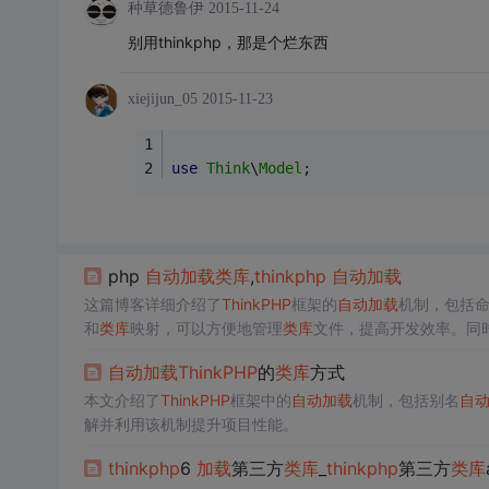
种草德鲁伊
2015-11-24
别用thinkphp，那是个烂东西
xiejijun_05
2015-11-23
use
Think
\
Model
;
php
自动
加载
类库
,
thinkphp
自动
加载
这篇博客详细介绍了
ThinkPHP
框架的
自动
加载
机制，包括
和
类库
映射，可以方便地管理
类库
文件，提高开发效率。同
自动
加载
ThinkPHP
的
类库
方式
本文介绍了
ThinkPHP
框架中的
自动
加载
机制，包括别名
自
解并利用该机制提升项目性能。
thinkphp
6
加载
第三方
类库
_
thinkphp
第三方
类库