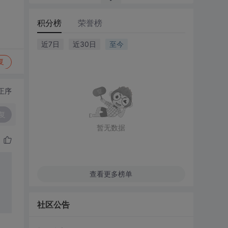
积分榜
荣誉榜
近7日
近30日
至今
复
正序
复
暂无数据
查看更多榜单
社区公告