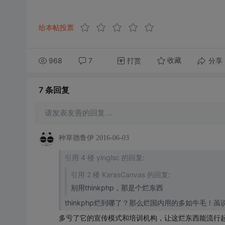
给本帖投票
968
7
打赏
分享
收藏
7 条
回复
请发表友善的回复…
种草德鲁伊
2016-06-03
引用 4 楼 yinglsc 的回复:
引用 2 楼 KarasCanvas 的回复:
别用thinkphp，那是个烂东西
thinkphp烂到哪了？那么烂国内用的多如牛毛！虽说我
多亏了它的宣传模式和培训机构，让这烂东西能流行