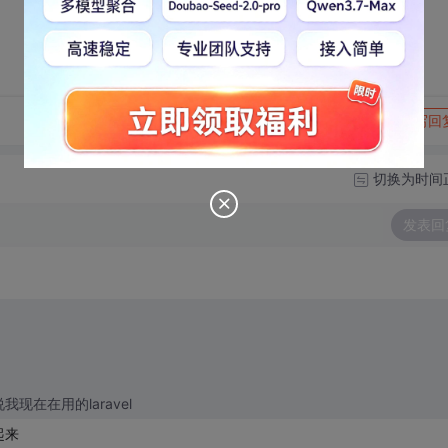
转发到动态
举报
写回
切换为时间
发表回
现在在用的laravel
起来