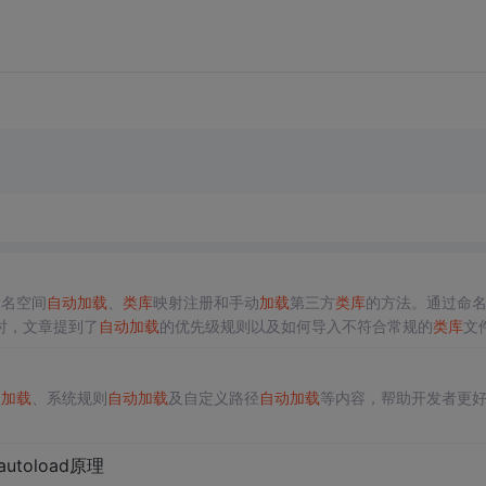
命名空间
自动
加载
、
类库
映射注册和手动
加载
第三方
类库
的方法。通过命
时，文章提到了
自动
加载
的优先级规则以及如何导入不符合常规的
类库
文
动
加载
、系统规则
自动
加载
及自定义路径
自动
加载
等内容，帮助开发者更
autoload原理