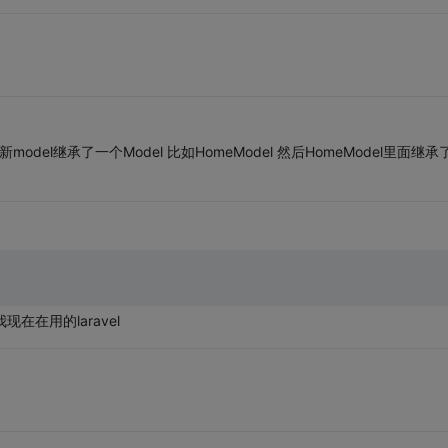
。
的新model继承了一个Model 比如HomeModel 然后HomeModel里面继承
在在用的laravel