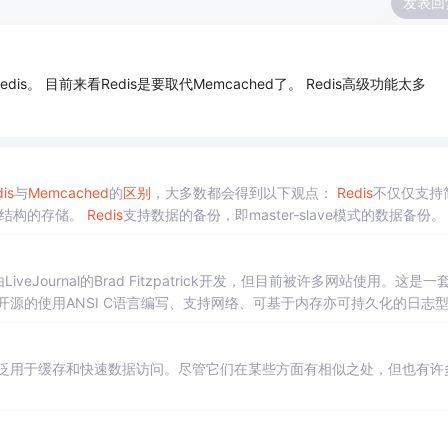
发表回
s。 目前来看Redis是要取代Memcached了。 Redis高级功能太多
is
与
Memcached
的
区别
，大多数都会得到以下观点：
Redis
不仅仅支持
数据结构的存储。
Redis
支持数据的备份，即master-slave模式的数据备份
启的时候可以再次加载进行使用。 抛开这些，可以深入到
Redis
内部构造
c
eJournal的Brad Fitzpatrick开发，但目前被许多网站使用。这是一
开源的使用ANSI C语言编写、支持网络、可基于内存亦可持久化的日志型
日起，
Redis
的...
泛用于缓存和快速数据访问。尽管它们在某些方面有相似之处，但也有许