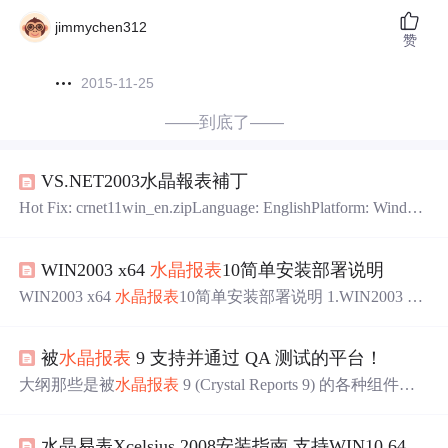
jimmychen312
赞
2015-11-25
——到底了——
VS.NET2003水晶報表補丁
Hot Fix: crnet11win_en.zipLanguage: EnglishPlatform: Window
sLast updated on: 7/11/2007FTP Location: ftp://ftp1.businessobj
ects.com/outgoing/CHF/crnet11win_en.zip有需要的朋友記得
WIN2003 x64
水晶报表
10简单安装部署说明
更新一下
WIN2003 x64
水晶报表
10简单安装部署说明 1.WIN2003 64
位下
水晶报表
10的安装部署 这个让我找了很久,网上都说安
装包在C:\Program Files (x86)\Microsoft Visual Studio 8\Crysta
被
水晶报表
9 支持并通过 QA 测试的平台！
l Reports\CRRedist\X64\CRRedist2005_X64.msi ,可我我在服
务器上完整安装了VS2005后一直找不到
大纲那些是被
水晶报表
9 (Crystal Reports 9) 的各种组件支
持并通过测试的平台？解答这里是
水晶报表
9 (Crystal Repo
rts 9) 安装和软件测试中使用的平台列表。该知识库文章基
水晶易表Xcelsius 2008安装指南 支持WIN10 64位 + office2016
于文件 Platforms.txt，它包含在
水晶报表
9 (Crystal Reports