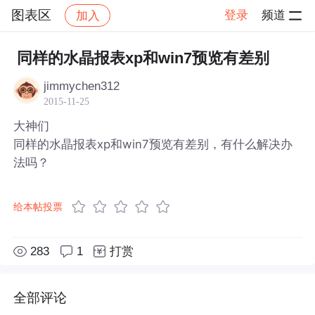
图表区
登录
频道
加入
帖子详情
社区
图表区
同样的水晶报表xp和win7预览有差别
jimmychen312
2015-11-25
大神们
同样的水晶报表xp和win7预览有差别，有什么解决办
法吗？
给本帖投票
283
1
打赏
全部评论