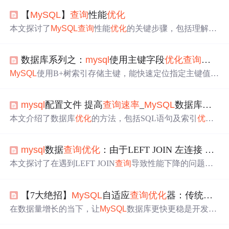
【
MySQL
】
查询
性能
优化
本文探讨了
MySQL
查询
性能
优化
的关键步骤，包括理解
查
询
速度慢的原因、基础
优化
策略如减少不必要的数据访
问，以及通过重构
查询
方式来提升性能。
数据库系列之：
mysql
使用主键字段
优化
查询
速率
MySQL
使用B+树索引存储主键，能快速定位指定主键值的
记录，按主键
查询
无需全表扫描。此外，主键还可
优化
JOI
N、ORDER BY等
查询
，减少排序、分组等操作的时间和
mysql
配置文件 提高
查询
速率
_
MySQL
数据库
优化
资源。设计
MySQL
表结构时，应尽量用主键
优化
查询
性
能。
本文介绍了数据库
优化
的方法，包括SQL语句及索引
优化
、表结构
优化
、
MySQL
配置
优化
、系统配置和硬件选择等
内容。
mysql
数据
查询
优化
：由于LEFT JOIN 左连接 虚拟表 所表现出来的数据
本文探讨了在遇到LEFT JOIN
查询
导致性能下降的问题
时，如何进行
优化
。通过实例分析了一个复杂的
查询
语
句，指出在LEFT JOIN中无条件连接会导致全表扫描。提
【7大绝招】
MySQL
自适应
查询
优化
器：传统
优化
出的解决方案是通过在JOIN条件中增加适当的WHERE子
句，以减少
查询
的数据量。文章提供了简单的WHERE方
在数据量增长的当下，让
MySQL
数据库更快更稳是开发者
法作为
优化
建议，并提醒在存在GROUP BY等复杂逻辑时
和DBA的追求。本文介绍了
MySQL
自适应
查询
优化
器的工
可能需要的额外调整。