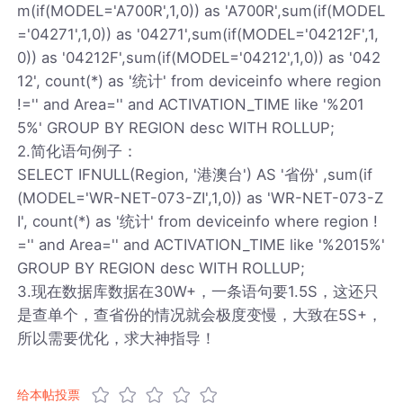
m(if(MODEL='A700R',1,0)) as 'A700R',sum(if(MODEL
='04271',1,0)) as '04271',sum(if(MODEL='04212F',1,
0)) as '04212F',sum(if(MODEL='04212',1,0)) as '042
12', count(*) as '统计' from deviceinfo where region
!='' and Area='' and ACTIVATION_TIME like '%201
5%' GROUP BY REGION desc WITH ROLLUP;
2.简化语句例子：
SELECT IFNULL(Region, '港澳台') AS '省份' ,sum(if
(MODEL='WR-NET-073-ZI',1,0)) as 'WR-NET-073-Z
I', count(*) as '统计' from deviceinfo where region !
='' and Area='' and ACTIVATION_TIME like '%2015%'
GROUP BY REGION desc WITH ROLLUP;
3.现在数据库数据在30W+，一条语句要1.5S，这还只
是查单个，查省份的情况就会极度变慢，大致在5S+，
所以需要优化，求大神指导！
给本帖投票