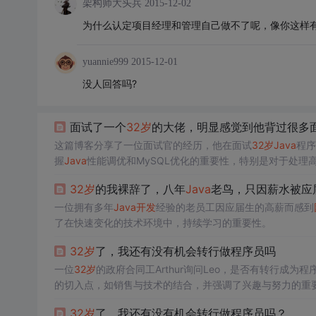
架构师大头兵
2015-12-02
为什么认定项目经理和管理自己做不了呢，像你这样
yuannie999
2015-12-01
没人回答吗?
面试了一个
32
岁
的大佬，明显感觉到他背过很多
这篇博客分享了一位面试官的经历，他在面试
32
岁
Java
程序
握
Java
性能调优和MySQL优化的重要性，特别是对于处理高
上问题。作者推荐了一门由图灵课堂诸葛老师主讲的《金九银
32
岁
的我裸辞了，八年
Java
老鸟，只因薪水被应届
力，同时提供了一线大厂面试资料和实战福利。
一位拥有多年
Java
开发
经验的老员工因应届生的高薪而感到
了在快速变化的技术环境中，持续学习的重要性。
32
岁
了，我还有没有机会转行做程序员吗
一位
32
岁
的政府合同工Arthur询问Leo，是否有转行成为
的切入点，如销售与技术的结合，并强调了兴趣与努力的重
32
岁
了，我还有没有机会转行做程序员吗？