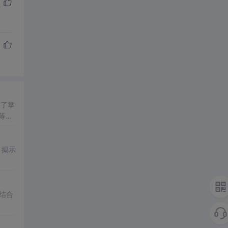
调了掌
等线
的能
，揭示
相结合