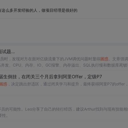
有这么多开发经验的人，做项目经理是很好的
面试题…
员时，发现对方在面对亿级流量下的JVM调优问题时显得
困惑
。文章强
并发、CPU、内存、IO、GC报警、内存溢出、SQL执行慢和数据库死锁
十面试突击-
Java
性能调优》课程，旨在帮助
开发
者提升解决这些问题
生倒挂，在闭关三个月后拿到阿里Offer，定级P7
困惑
，决定跳出舒适区，通过闭关学习和提升，最终获得阿里P7的offer
程序员的可能性。Leo分享了自己的转行经历，建议Arthur找到与现有技能
要性。