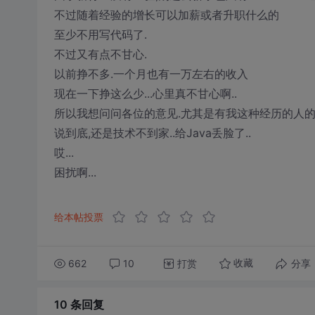
不过随着经验的增长可以加薪或者升职什么的
至少不用写代码了.
不过又有点不甘心.
以前挣不多.一个月也有一万左右的收入
现在一下挣这么少...心里真不甘心啊..
所以我想问问各位的意见.尤其是有我这种经历的人的看
说到底,还是技术不到家..给Java丢脸了..
哎...
困扰啊...
给本帖投票
662
10
打赏
分享
收藏
10 条
回复