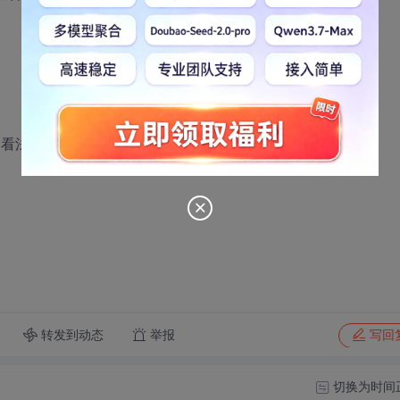
法..
转发到动态
举报
写回
切换为时间