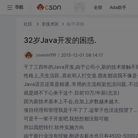
全部
Ada助手
导航
社区
非技术区
帖子详情
32岁Java开发的困惑.
2015-12-01 08:14:17
yuannie999
干了三四年的Java开发,由于公司小,新的技术接触不
性格上,天生活跃..喜欢和人打交道.朋友都说我不像是
Java语言还算是精通..常用的主流框架也没问题..
就是踏不下心来干这个.目前10万/年薪(北京)
因为新技术基本上不会,在加上岁数越来越大.
项目经理和管理我是干不了了.这辈子也没这指望了...
可是干一辈子开发吧.我想想都没那可能
所以我想转行.软件实施方向
由于新行业没有经验,刚进去薪水也只有4500-5000左