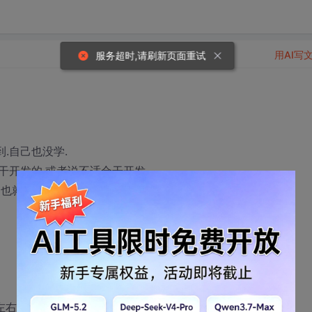
用AI写
服务超时,请刷新页面重试
到.自己也没学.
干开发的.或者说不适合干开发.
不过也就停留在能用的级别上.至少源码没看过.
右..