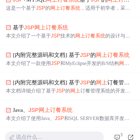
这是一个基于
JSP
的
网上
订餐系统
，适用于初学者，采用
MVC模式，结合JavaWeb、JDBC、HTML、CSS和JQUER
Y等技术。系统未使用框架，前端
JSP
，后台Servlet，包括
基于
JSP
网上
订餐系统
文件上传、购物车等功能。提供了GitHub下载链接，展示
了用户和管理员的各种操作界面，如注册、类别查询、商
本文介绍了一个基于
JSP
技术的
网上
订餐系统
的设计与实
品购买、订单管理等。
现。系统通过智能手机APP提供便捷的订餐服务，包括用
户注册、菜单浏览、在线下单等功能。系统设计遵循了系
[内附完整源码和文档] 基于
JSP
的
网上
订餐系统
统性、可靠性安全性、经济性和管理可接受原则，采用My
SQL数据库和安卓系统，通过Eclipse、Tomcat等工具进行
本文介绍了一款使用
JSP
和MyEclipse开发的B/S结构
网上
开发。系统经过测试，运行稳定，具有良好的用户体验和
订餐系统
。系统具备良好用户界面，支持查看菜品、查询
市场潜力。
信息、会员注册、购物车、订单管理等功能。硬件需求包
[内附完整源码和文档] 基于
JSP
的
网上
订餐管理系统的设计与实现
括Pentium CPU和512M内存，软件需求为Windows 7、MyE
clipse 6.5、Apache Tomcat 6.0和Java。设计中注重系统扩展
本文档详细介绍了基于
JSP
的
网上
订餐管理系统的开发，
性、兼容性和易用性，确保高效管理。
包括需求分析、系统设计与实现。系统采用JavaSE和
JSP
进行后台开发，利用MySQL数据库存储数据。用户无需安
Java、
JSP
网上
订餐系统
装客户端，只需通过浏览器即可进行订餐操作，实现方便
快捷的订餐服务。管理员则可通过后台管理系统进行菜品
本文介绍了使用Java、
JSP
和SQL SERVER数据库开发的
管理、用户管理、订单管理等操作。
网上
订餐系统
，系统采用B/S结构，包含会员和管理员两大
模块，实现了注册、登录、订餐和管理等功能。管理员能
3
说点什么…
进行菜品、用户和订单管理，确保数据一致性和安全性。