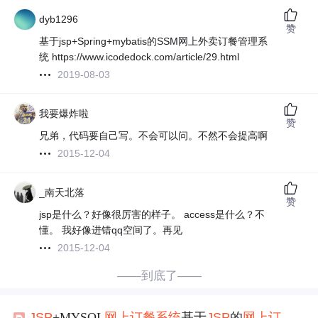
dyb1296
赞
基于jsp+Spring+mybatis的SSM网上外卖订餐管理系
统 https://www.icodedock.com/article/29.html
2019-08-03
我要爆炸啦
赞
兄弟，代码要自己写。不会可以问。不然不会提高啊
2015-12-04
_南天北落
赞
jsp是什么？好像很厉害的样子。 access是什么？不
懂。 我好像进错qq空间了。再见
2015-12-04
——到底了——
JSP
+MYSQL
网上
订餐系统
基于
JSP
的
网上
订餐系统