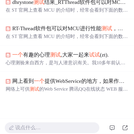
dhrystone
测试
结果_RTThread软件包可以对MCU进行性能
TP”(外向+直觉+思维+知觉) 反应快、睿智，有激励别人的
能力，警觉性强、直言不讳。在解决新的、具有挑战性的
在 ST 官网上查看 MCU 的介绍时，经常会看到下面的数
问题时机智而有策略。善于找出理论上的可能性，然后再
据，例如 STM32F103的介绍:上面的 1.25 DMIPS/MHz 代表
用战略的眼光分析。善于理解别人。不喜欢例行公事，很
什么意思，又是如何得到的呢？这就是 CPU 性能
测试
(ben
少会用相同的方...
RT-Thread软件包可以对MCU进行性能
测试
，跑
一个
chmark) 小工具 Dhrystone
测试
得到的。DhrystoneDhrystone
是 1984 年由 Reinhold P. Weicker 提出的通用处理器 (CPU)
在 ST 官网上查看 MCU 的介绍时，经常会看到下面的数
性能
测试
...
据，例如 STM32F103的介绍:上面的 1.25 DMIPS/MHz 代表
什么意思，又是如何得到的呢？这就是 CPU 性能
测试
(ben
一个
有趣的心理
测试
,大家一起来
试试
(zt).
chmark) 小工具 Dhrystone
测试
得到的。DhrystoneDhrystone
是 1984 年由 Reinhold P. Weicker 提出的通用处理器 (CPU)
心理测验来自西方，是与人潜意识有关。我10多年前认识
性能
测试
标准，最早...
个朋友，从国外读书回来，给我说了个心理测验《借船过
河》，她说是读心理学时老师教的。然后 我拿这个测验测
网上看到
一个
提供WebService的地方，如果作webService
过无数人，都很准。这个也不是算命，但可以让你了解自
己的需要，有的人死不承认自己是这样的啊，可实际上就
网络上可供
测试
的Web Service 腾讯QQ在线状态 WEB 服务
是这样子的。我把这个图画下
Endpoint: http://www.webxml.com.cn/webservices/qqOnlineWe
bService.asmx Disco: http://www.webxml.com.cn/webservices/
qqOnlineWebService.asmx?di...
说点什么…