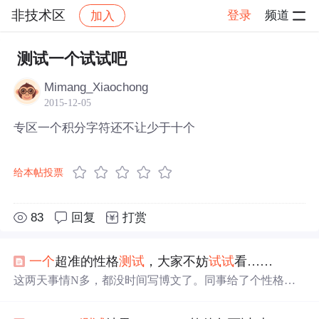
非技术区
登录
频道
加入
帖子详情
社区
非技术区
测试一个试试吧
Mimang_Xiaochong
2015-12-05
专区一个积分字符还不让少于十个
给本帖投票
83
回复
打赏
一个
超准的性格
测试
，大家不妨
试试
看……
这两天事情N多，都没时间写博文了。同事给了个性格
测
试
，感觉还蛮准的，或许对大家的职业规划有点儿帮助。
先来个俺的
测试
结果： Psytopic分析：您的性格类型是“EN