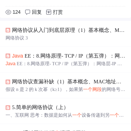
124
回复
打赏
网络协议从入门到底层原理（1）基本概念、MAC地址、
网络协议 3
Java
EE：8.网络原理- TCP / IP（第五弹）：网络层-IP 协议
Java
EE：8.网络原理- TCP / IP（第五弹）：网络层-IP 协
议
网络协议查漏补缺（1）基本概念、MAC地址、
IP
假设 n 是 2 的 k 次幂（k≥1），如果第
一个
网段
的网络号能
被 n 整除，那么由它开始连续的 n 个
网段
，能通过左移 k
位子网掩码进行合并。第
一个
网段
的网络号以二进制 000
5.简单的网络协议（上）
结尾，那么由它开始连续的 8 个
网段
，能通过左移3位子网
掩码进行合并。第
一个
网段
的网络号以二进制 00 结尾，那
一、互联网 思考：数据是如何从
一个
设备传递到另
一个
设
么由它开始连续的 4 个
网段
，能通过左移2位子网掩码进行
备的？–都是由网络协议来规定的 1、为什么要学习网络协
合并。第
一个
网段
的网络号以二进制 0 结尾，那么由它开
议？ 互联网、移动互联网、物联网，都离不开网络协议