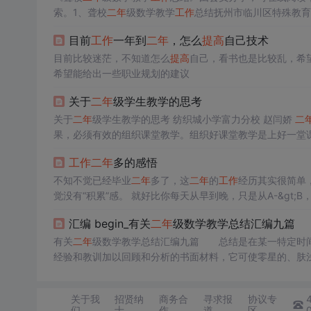
索。1、聋校
二年
级数学教学
工作
总结抚州市临川区特殊教育
人任教的是聋校
二年
级的数学，在这一学期的教与学中，伴
目前
工作
一年到
二年
，怎么
提高
自己技术
的点滴感受总结如下：一、抓实常规，...
目前比较迷茫，不知道怎么
提高
自己，看书也是比较乱，希
希望能给出一些职业规划的建议
关于
二年
级学生教学的思考
关于
二年
级学生教学的思考 纺织城小学富力分校 赵闫娇
二
果，必须有效的组织课堂教学。组织好课堂教学是上好一堂
影响教学的任务。 一、激发学生兴趣，吸引学生注意力
工作
二年
多的感悟
生在愉快的气氛中学习可以调动学生学习的积极性。
二年
级
定下来，赏罚要分明
不知不觉已经毕业
二年
多了，这
二年
的
工作
经历其实很简单
觉没有“积累”感。 就好比你每天从早到晚，只是从A-&gt;B，B-&gt;C,同时还有D-&gt;E,E-&gt;F的链路驱动，虽然事情都干完了，甚至还
干得不错，但是没有深入，没有系统的积累的感觉其实让人很
汇编 begin_有关
二年
级数学教学总结汇编九篇
有关
二年
级数学教学总结汇编九篇 总结是在某一特定时
经验和教训加以回顾和分析的书面材料，它可使零星的、肤
好准备一份总结吧。我们该怎么去写总结呢？以下是小编为
学教学总结 篇1 本学期，本人担任二...
关于我
招贤纳
商务合
寻求报
协议专
们
士
作
道
区