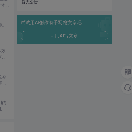
暂无公告
期本
学期
试试用AI创作助手写篇文章吧
师。
+ 用AI写文章
学效
直接
让学
他们
是感
.
到的
此好
年
级数