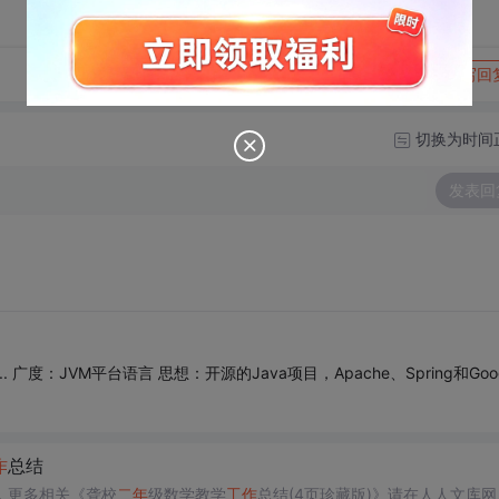
转发到动态
举报
写回
切换为时间
发表回
广度：JVM平台语言 思想：开源的Java项目，Apache、Spring和Goog
作
总结
，更多相关《聋校
二年
级数学教学
工作
总结(4页珍藏版)》请在人人文库网