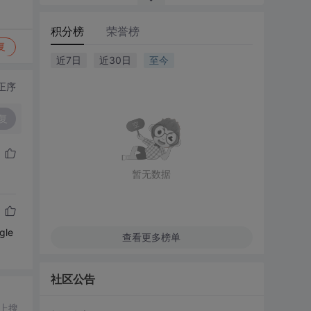
积分榜
荣誉榜
复
近7日
近30日
至今
正序
复
暂无数据
le
查看更多榜单
社区公告
上搜