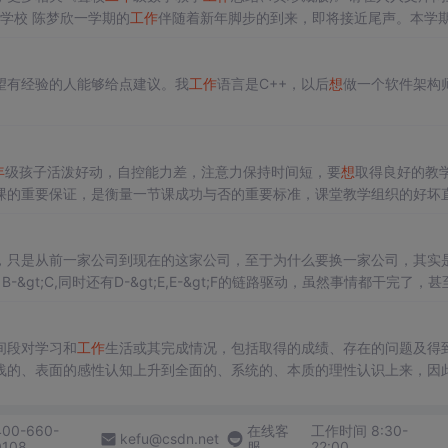
学校 陈梦欣一学期的
工作
伴随着新年脚步的到来，即将接近尾声。本学
随着有成功也有失败，在忙碌中有收获，圆满的完成了各项任务，现将本
望有经验的人能够给点建议。我
工作
语言是C++，以后
想
做一个软件架构
年
级孩子活泼好动，自控能力差，注意力保持时间短，要
想
取得良好的教
课的重要保证，是衡量一节课成功与否的重要标准，课堂教学组织的好坏
。 大家都知道“兴趣是的老师”，由此可见，激发学生的学习兴趣，
的学生注意力不容易集中，他们踏入校园进行正规化的学习。先把规矩给
，只是从前一家公司到现在的这家公司，至于为什么要换一家公司，其实
空虚。 这些东西只是干完了，有一些收获，但是是细碎的，很难粘起来..
间段对学习和
工作
生活或其完成情况，包括取得的成绩、存在的问题及得
浅的、表面的感性认知上升到全面的、系统的、本质的理性认识上来，因
大家整理的
二年
级数学教学总结9篇，仅供参考，大家一起来看看吧。
二
400-660-
在线客
工作时间 8:30-
kefu@csdn.net
0108
服
22:00