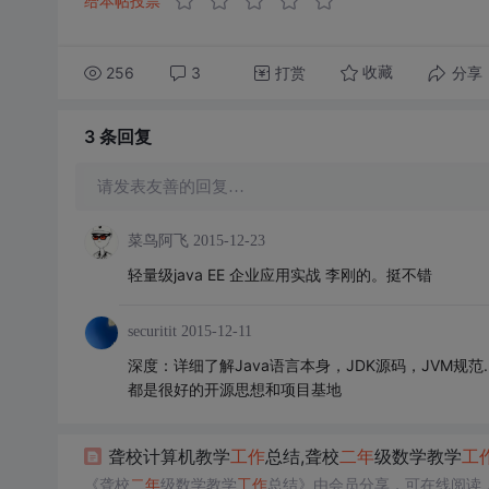
给本帖投票
256
3
打赏
分享
收藏
3 条
回复
请发表友善的回复…
菜鸟阿飞
2015-12-23
轻量级java EE 企业应用实战 李刚的。挺不错
securitit
2015-12-11
深度：详细了解Java语言本身，JDK源码，JVM规范... 
都是很好的开源思想和项目基地
聋校计算机教学
工作
总结,聋校
二年
级数学教学
工
《聋校
二年
级数学教学
工作
总结》由会员分享，可在线阅读