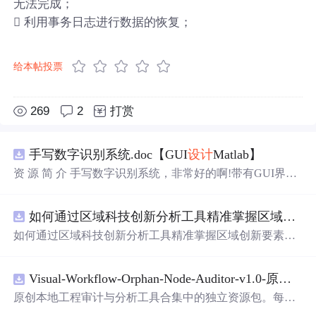
无法完成；
 利用事务日志进行数据的恢复；
给本帖投票
269
2
打赏
手写数字识别系统.doc【GUI
设计
Matlab】
资 源 简 介 手写数字识别系统，非常好的啊!带有GUI界
面，使用方便! 详 情 说 明 用这个手写数字识别系统，你可
以轻松地识别手写数字。这个系统不仅功能强大，而且还
如何通过区域科技创新分析工具精准掌握区域创新要素分布与产业链融合现状？.docx
带有直观的图形用户界面（GUI），非常容易使用。你只
需要将手写数字输入系统，它将立即给出准确的识别结
如何通过区域科技创新分析工具精准掌握区域创新要素分
果。这个系统可以在各种场景中使用，无论是学校、工作
布与产业链融合现状？
还是日常生活，都能为你提供快速和准确的识别服务。它
是一个非常方便和实用的工具，你一定会喜欢它的！
Visual-Workflow-Orphan-Node-Auditor-v1.0-原创源码与文档.zip
原创本地工程审计与分析工具合集中的独立资源包。每个
ZIP包含完整源码、3项自动化测试、可复现合成示例、离