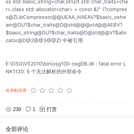
ss std::basic_string<char,struct std::char_traits<cha
r>,class std::allocator<char> > const &)" (?compres
s@ZLibCompressor@@UEAA_NAEAV?$basic_ostre
am@DU?$char_traits@D@std@@@std@@AEBV?
$basic_string@DU?$char_traits@D@std@@V?$allo
cator@D@2@@3@@Z) 中被引用
E:\OSG\VS2010\bin\osg100-osgDB.dll : fatal error L
NK1120: 6 个无法解析的外部命令
给本帖投票
239
1
打赏
全部评论