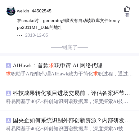
weixin_44502545
赞
在cmake时，generate步骤没有自动读取库文件freety
pe2311MT_D.lib的地址
2019-12-05
——到底了——
AIHawk：首款
求
职申请 AI 网络代理
求
职助手AI智能代理AIHawk致力于简化
求
职过程，通过自
动化职位申请流程。借助人工智能，它能够帮助用户以定
制化的方式申请多个职位。
科技成果转化项目进场交易前，评估备案环节需要准备哪些材料？.docx
科易网基于40亿+科创知识图谱数据库，深度探索AI技术
在技术转移、成果转化、技术经纪、知识产权、产业创
新、科技招商等垂直领域的多样化应用场景，研究科技创
国央企如何系统识别外部创新资源？内部研发体系完善，但对外部高校、中小科技企业技术能力缺乏动态认知。.docx
新领域的AI+数智化解决方案，推动科技创新与产业创新
智能化发展。
科易网基于40亿+科创知识图谱数据库，深度探索AI技术
在技术转移、成果转化、技术经纪、知识产权、产业创