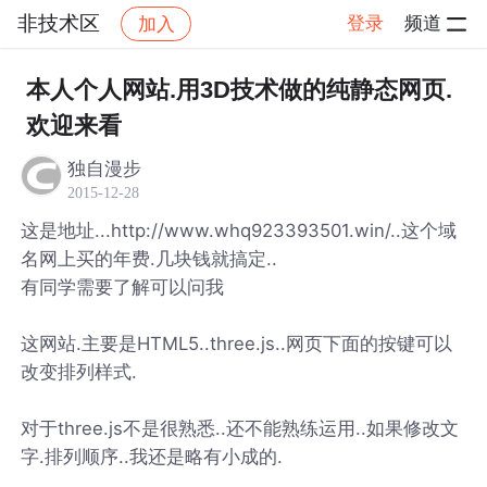
非技术区
登录
频道
加入
帖子详情
社区
非技术区
本人个人网站.用3D技术做的纯静态网页.
欢迎来看
独自漫步
2015-12-28
这是地址...http://www.whq923393501.win/..这个域
名网上买的年费.几块钱就搞定..
有同学需要了解可以问我
这网站.主要是HTML5..three.js..网页下面的按键可以
改变排列样式.
对于three.js不是很熟悉..还不能熟练运用..如果修改文
字.排列顺序..我还是略有小成的.