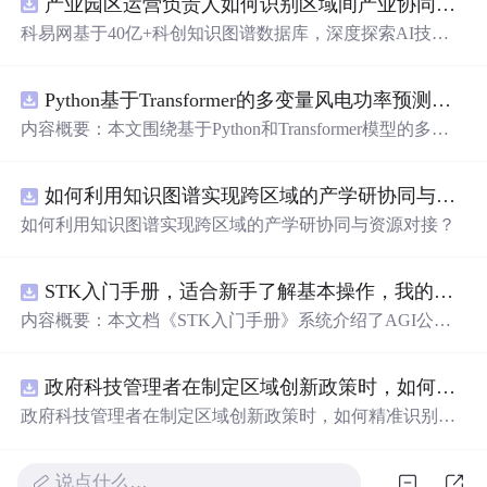
产业园区运营负责人如何识别区域间产业协同机会？.docx
科易网基于40亿+科创知识图谱数据库，深度探索AI技术
在技术转移、成果转化、技术经纪、知识产权、产业创
新、科技招商等垂直领域的多样化应用场景，研究科技创
Python基于Transformer的多变量风电功率预测研究
新领域的AI+数智化解决方案，推动科技创新与产业创新
智能化发展。
内容概要：本文围绕基于Python和Transformer模型的多变
量风电功率预测展开研究，重点针对短期风电功率预测任
务。研究采用深度学习中的Transformer架构，引入风速、
如何利用知识图谱实现跨区域的产学研协同与资源对接？.docx
温度、湿度等多种气象及运行变量作为输入特征，构建高
精度预测模型。为进一步提升预测的稳健性与可靠性，研
如何利用知识图谱实现跨区域的产学研协同与资源对接？
究结合近端梯度算法求解LASSO分位数回归，优化模型在
不确定性环境下的输出表现，增强预测结果的置信区间估
计能力。该技术是机器学习与新能源领域深度融合的典型
STK入门手册，适合新手了解基本操作，我的主页还有进阶教程
应用，旨在提高风电并网的稳定性与电网调度的科学性。;
内容概要：本文档《STK入门手册》系统介绍了AGI公司
适合人群：具备Python编程基础，熟悉主流深度学习框架
开发的Satellite Tool Kit（STK）软件的基本用法与核心功
（如PyTorch或TensorFlow）的研究生、科研人员，以及从
能，涵盖用户界面操作、地图窗口设置、各类对象（如卫
事新能源发电预测、电力系统调度、智能电网优化等相关
政府科技管理者在制定区域创新政策时，如何精准识别不同区域间的创新差距？.docx
星、航天器、设施、传感器等）的创建与属性定义，以及
工作的技术人员。; 使用场景及目标：①应用于风电场实际
高级分析模块如高精度轨道预测（HPOP）、长周期轨道
政府科技管理者在制定区域创新政策时，如何精准识别不
运行中的短期功率预测系统，辅助电网进行精准负荷调配
内容概要：预测（LOP）、地形本文档为与高分辨率地图
同区域间的创新差距？
与调度决策；②作为科研项目的技术蓝本，用于复现、改
《STK入门手册》，介绍了Sat的应用。手册还详细说明了
进或扩展基于Transformer的时间序列预测模型；③探索LA
Scellite Tool Kit（STK）软件的基本用enarios的时间设置、
说点什么…