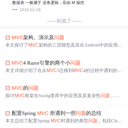
数据表 一般属于 业务逻辑，应由 M 操控
2016-01-06
——到底了——
MVC
架构、演示及
问题
本文探讨了
MVC
架构的三层模型及其在Android中的应用，
指出Controller层承担过多职责的
问题
，以及可能导致内存
泄漏的致命缺点。通过代码演示和分析，揭示了
MVC
在实
MVC
4 Razor引擎的两个小
问题
际项目中的体现，并解释了由于内存泄漏
问题
，
MVC
如何
逐渐演变为MVP架构。
本文详细介绍了在从
MVC
3迁移到
MVC
4的过程中遇到的两
个主要
问题
：~/Test路径的解析和section标签使用。针对~/T
est路径，解释了在
MVC
4中路径解析的变化，并提供了避
MVC
的
问题
免路径解析
问题
的解决办法。对于section标签
问题
，则说
明了在
MVC
4中该标签使用方式的改变，以及如何正确编
探讨
MVC
框架在Swing类库中的应用及其复杂性
问题
，指
写以避免开发环境崩溃和页面显示错误。
出过分强调框架优点而忽视界面美观度可能导致的用户体
验下降。
配置Spring
MVC
所遇到一些
问题
的总结
本文总结了配置Spring
MVC
时遇到的典型
问题
，包括Class
NotFoundException: org.apache.commons.logging.LogFactor