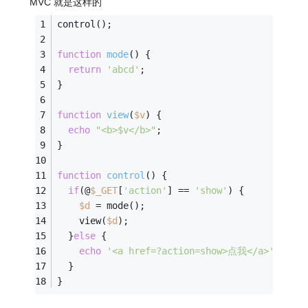
MVC 就是这样的
control();
function
mode
(
)
{
return
'abcd'
;
} 
function
view
(
$v
)
{
echo
"<b>
$v
</b>"
;
}
function
control
(
)
{
if
(@
$_GET
[
'action'
] == 
'show'
) {
$d
 = mode();
    view(
$d
);
  }
else
 {
echo
'<a href=?action=show>点我</a>'
;
  }
}