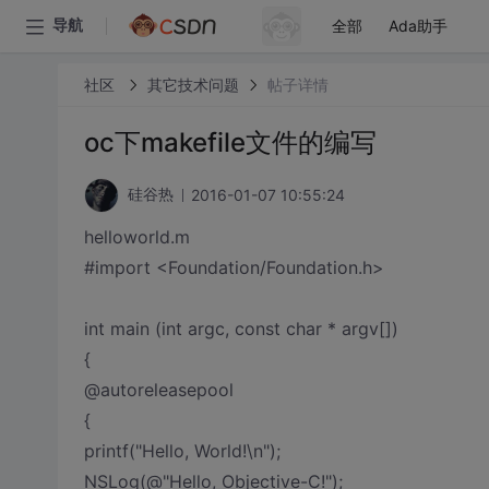
全部
Ada助手
导航
社区
其它技术问题
帖子详情
oc下makefile文件的编写
2016-01-07 10:55:24
硅谷热
helloworld.m
#import <Foundation/Foundation.h>
int main (int argc, const char * argv[])
{
@autoreleasepool
{
printf("Hello, World!\n");
NSLog(@"Hello, Objective-C!");