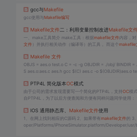
gcc与
Makefile
gcc使用与
Makefile
编写
Makefile
文件
二：利用变量控制改进
Makefile
文
一、make工具简介 make工具：根据
makefile
文件
内容，对
文件
）并执行相关动作（编译等）的工具 。而这个
makefile
make工具的好处：当对某个源
文件
进行修改时，再次执行 m
Makefile
文件
化地进行
OBJS = aes.o test.o C = -c -g OBJDIR = ./obj/ BINDIR = ./bin/ AES:$(OBJS) gcc $(OBJDIR)aes.o $(OBJDIR)test.o -o 
S aes.o:aes.c aes.h gcc $(C) aes.c -o $(OBJDIR)aes.o
PTP4L 简化版本
OC
模式
由于公司的需求发现需要写一个简化的PTP4L，支持
OC
模
自PTP4L，为了以后方便查阅和方便有同样问题同学使用： 注意
P,REQ,RESP字节数是固定的，如果改动需要特别注意 2
IOS 通用静态库、
Makefile
文件
使用
只会获取t2和t3的时间戳，和读回来的t1和t4进行运算 以下
1、在网上找到相应的C源码 2、如果带有
makefile
文件
的 3、直接在shell里
oper/Platforms/iPhoneSimulator.platform/Developer/usr/