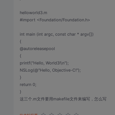
helloworld3.m
#import <Foundation/Foundation.h>
int main (int argc, const char * argv[])
{
@autoreleasepool
{
printf("Hello, World3!\n");
NSLog(@"Hello, Objective-C!");
}
return 0;
}
这三个.m文件要用makefile文件来编写，怎么写