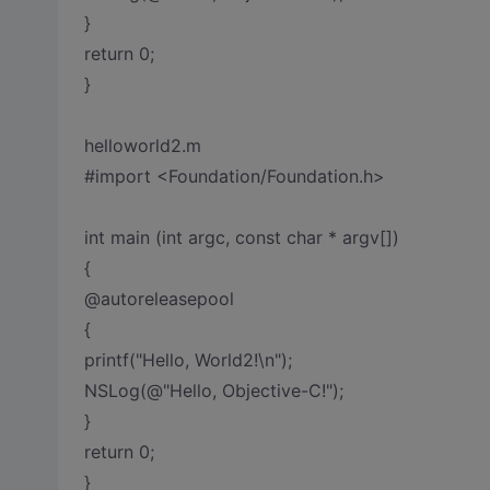
}
return 0;
}
helloworld2.m
#import <Foundation/Foundation.h>
int main (int argc, const char * argv[])
{
@autoreleasepool
{
printf("Hello, World2!\n");
NSLog(@"Hello, Objective-C!");
}
return 0;
}