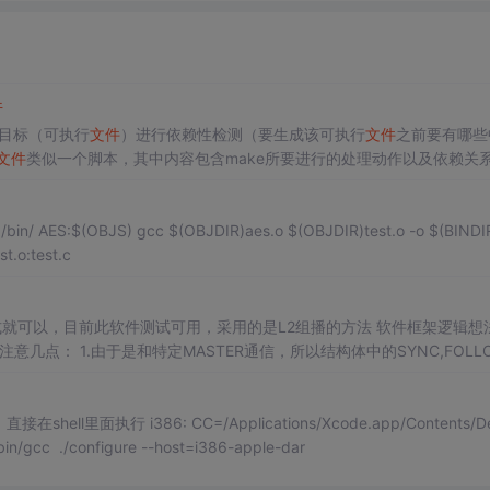
件
目标（可执行
文件
）进行依赖性检测（要生成该可执行
文件
之前要有哪些
文件
类似一个脚本，其中内容包含make所要进行的处理动作以及依赖关
ake 命令，它将只编译与该源
文件
相关的目标
文件
而不是整个代码工程
依赖性检测和选择性执行必要的处理动作）。 学习make工具，需要明白的三个概念：目标、依赖、处理动
$(BINDIR)AE
 test.o:test.c
式就可以，目前此软件测试可用，采用的是L2组播的方法 软件框架逻辑想
几点： 1.由于是和特定MASTER通信，所以结构体中的SYNC,FOLL
.现在每两秒是一个周期 3. 这里面不夹杂任何驱动程序，只有软件通信流程，
是软件的PTPv2
OC
模式源代码： MA
面执行 i386: CC=/Applications/Xcode.app/Contents/Devel
bin/gcc ./configure --host=i386-apple-dar