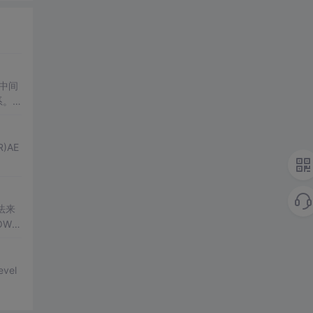
中间
系。
（自动
法来
OWU
驱动