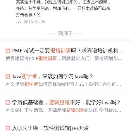
其实这个不难，我也是培训过来的， 主要是不能懒，
多练。从简单的来，增加信心。一开始太难搞不出来
打击会很大的
2016-01-09
——到底了——
PMP 考试一定要
报
培训班
吗？求靠谱培训机构，最好是自己考过的！
博客建议考PMP
报
培训班
，因教材难入门、新考纲增加考
试难度，自学风险高。还介绍了选择PMP培训机构的要
点，包括查看机构资格、讲师上课水平、上课形式及服务
Java
初学者
，应该如何学习Java呢？
等，助考生选出合适机构早日领证。
本文指导
初学者
如何选择Java学习方式：自学适合时间充
裕者，
培训班
则利于快速就业。建议先自学试水，再决定
深入。强调编程思维和学历的重要性。
学历低基础差，
逻辑思维
不好，能学好Java吗？
本文探讨了学历低、基础差和
逻辑思维
能力对学习Java的
影响。指出学好Java取决于学习能力、努力和天分，而非
学历。强调了扎实基础和动手实践的重要性，并分享了学
入职阿里啦！软件测试转java开发
习Java的小技巧，包括重视基础学习、多动手实践和添加