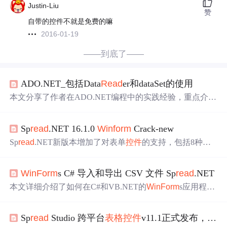
Justin-Liu
赞
自带的控件不就是免费的嘛
2016-01-19
——到底了——
ADO.NET_包括Data
Read
er和dataSet的使用
本文分享了作者在ADO.NET编程中的实践经验，重点介绍
了Data
Read
er和DataSet的使用，包括如何通过SqlComman
d添加SQL语句参数，以及在
Winform
应用中动态填充Comb
Sp
read
.NET 16.1.0
Winform
Crack-new
oBox、ListBox和
fpSp
read
组件的具体步骤。
Sp
read
.NET新版本增加了对表单
控件
的支持，包括8种不
同类型的
控件
，增强数据处理能力。此外，更新还涉及3D
形状旋转、工作表另存为图像格式的功能，以及数据表公
WinForm
s C# 导入和导出 CSV 文件 Sp
read
.NET
式性能的提升。此.NET电子
表格
工具提供强大的计算引擎
和Excel兼容性，适用于创建各种应用程序。
本文详细介绍了如何在C#和VB.NET的
WinForm
s应用程序
中利用Sp
read
.NET处理CSV文件，包括创建项目、配置菜
单、添加
控件
及编写文件操作事件处理程序，展示了如何
Sp
read
Studio 跨平台
表格
控件
v11.1正式发布，让数据用 Excel 的方式说话
导入和导出数据以及使用Sp
read
Designer工具实时编辑电