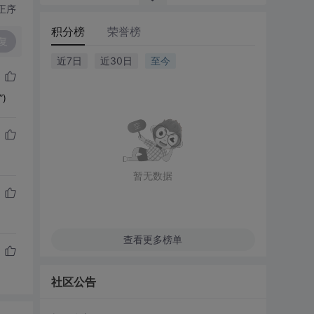
正序
积分榜
荣誉榜
复
近7日
近30日
至今
)
暂无数据
查看更多榜单
社区公告