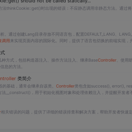
et() should not be called statically...
thinkCookie::get()时出现的错误：不应静态调用非静态方法。通过
。通过创建Lang目录存放不同语言包，配置DEFAULT_LANG、LANG_
数调用
来实现页面内容的国际化。同时，提供了语言包切换的前端实现，
方式
象的几种方式，包括构造器注入、操作方法注入、继承Base
Controller
、使用
g信息的方法。
ntroller
类简介
器的基础，通常会继承自该类。
Controller
类包含如success(), error(), resu
造方法__construct()，用于初始化视图对象和处理依赖注入，并提醒开发者
提到了beforeAction()前置操作、fetch()和display()的模板渲染、a
r
相关错误的问题，提供了详细的错误排查和解决方案，帮助开发者快速