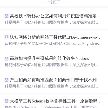
——到底了——
高校技术转移办公室如何利用知识图谱精准定位产业需求与技术适配点？.docx
科易网基于40亿+科创知识图谱数据库，深度探索AI技术
在技术转移、成果转化、技术经纪、知识产权、产业创
新、科技招商等垂直领域的多样化应用场景，研究科技创
认知网络分析的网站平替代码ENA-Chinese-vs-English-reproducible.zip
新领域的AI+数智化解决方案，推动科技创新与产业创新
智能化发展。
认知网络分析的网站平替代码ENA-Chinese-vs-English-repro
ducible.zip
高校如何提升科研成果的转化效率？.docx
科易网基于40亿+科创知识图谱数据库，深度探索AI技术
在技术转移、成果转化、技术经纪、知识产权、产业创
新、科技招商等垂直领域的多样化应用场景，研究科技创
产业招商如何精准匹配？招商部门苦于找不到符合产业链补链强链方向的目标企业怎么办？.docx
新领域的AI+数智化解决方案，推动科技创新与产业创新
智能化发展。
科易网基于40亿+科创知识图谱数据库，深度探索AI技术
在技术转移、成果转化、技术经纪、知识产权、产业创
新、科技招商等垂直领域的多样化应用场景，研究科技创
大模型工具Schema枚举鲁棒性工具｜原创源码+测试+离线报告
新领域的AI+数智化解决方案，推动科技创新与产业创新
智能化发展。
原创 Tool Schema Enum Robustness Lab 工具，测试大小