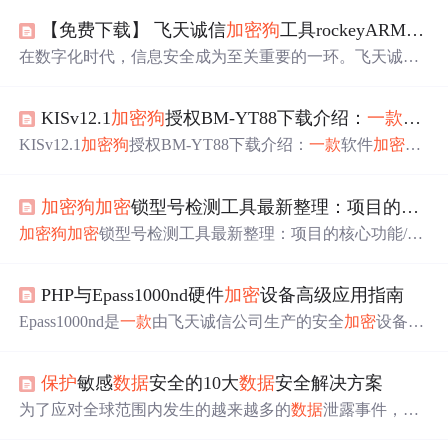
【免费下载】 飞天诚信
加密
狗
工具rockeyARMTool资源下载：专为
在数字化时代，信息安全成为至关重要的一环。飞天诚信
加密
狗
工具rockeyARMTool，为开发者提供了一个强大的
助手，以确保
数据
安全和知识产权
保护
。 ## 项目介绍 飞
KISv12.1
加密
狗
授权BM-YT88下载介绍：
一款
软件
天诚信
加密
狗
工具rockeyARMTool是
一款
专门为飞天诚信
加密
狗
系列产品设计的操作工具。它不仅支持对
加密
狗
的
KISv12.1
加密
狗
授权BM-YT88下载介绍：
一款
软件
加密
保
常规操作，还提供了源码实例，帮助开发者快速集成
加密
护
神器 去发现同类优质开源项目:https://gitcode.com/ 在现代
狗
功能至自己的应用
程序
中。通过这一工具，用户能够更
信息化时代，
数据
安全的重要性日益凸显。KIS v12.1
加密
加方便地管理和控...
加密
狗
加密
锁型号检测工具最新整理：项目的核心功能/场景
狗
授权(BM)-YT88，
一款
专注于软件
加密
和授权的解决方
案，成为许多企业和个人用户的信赖
选择
。 项目介绍 KIS
加密
狗
加密
锁型号检测工具最新整理：项目的核心功能/场
v12.1
加密
狗
授权(BM)-YT88是
一款
专为KIS v12.1软件设计
景 去发现同类优质开源项目:https://gitcode.com/
一款
实用的
的授权...
加密
狗
加密
锁型号检测工具，助您轻松识别硬件型号。 项
PHP与Epass1000nd硬件
加密
设备高级应用指南
目介绍 在现代软件开发与硬件
保护
领域，
加密
狗
加密
锁型
号检测工具已成为一项重要的辅助工具。此工具专为解决
Epass1000nd是
一款
由飞天诚信公司生产的安全
加密
设备，
加密
狗
和
加密
锁型号识别问题而设计，经过最新整理，提
专为软件
保护
、网络身份验证和
数据
加密
设计。它通常被
供了更精确、更便捷的检测方法。用户可以通过简单的操
集成到软件中，用于确保软件的合法性，并提供安全通
作，快速获取加...
保护
敏感
数据
安全的10大
数据
安全解决方案
信。硬件
加密
狗
（也称为USB
加密
狗
或软件狗）是一种物
理设备，用于软件
保护
和授权验证。它通过与计算机上的
为了应对全球范围内发生的越来越多的
数据
泄露事件，各
软件进行通信来验证授权状态。通信协议是
加密
狗
与软件
国政府一直在推出自己的
数据
隐私法，每一部都比上一部
之间通信的规则集合，确保信息的正确传输和响应。在使