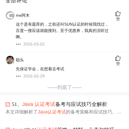
全部评论
me阿木
赞
这个是有题库的，之前还叫SUN认证的时候我找过，
百度一搜应该就能搜到。至于优惠券，我真的没听过
啊。
2016-03-02
聪头
赞
先保证学会，在想着去考试
2016-02-29
——到底了——
51、
Java
认证
考试
备考与应试技巧全解析
本文详细解析了
Java
认证
考试
的备考策略和应试技巧。首
先强调了制定学习计划的重要性，并建议通过创建和运行
示例应用程序来加深理解。文章还指出了在备考过程中应