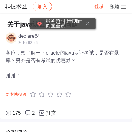
非技术区
登录
频道
加入
帖子详情
社区
非技术区
服务超时,请刷新
关于java认证考试的问题
页面重试
declare64
2016-02-28
各位，想了解一下oracle的java认证考试，是否有题
库？另外是否有考试的优惠券？
谢谢！
给本帖投票
175
2
打赏