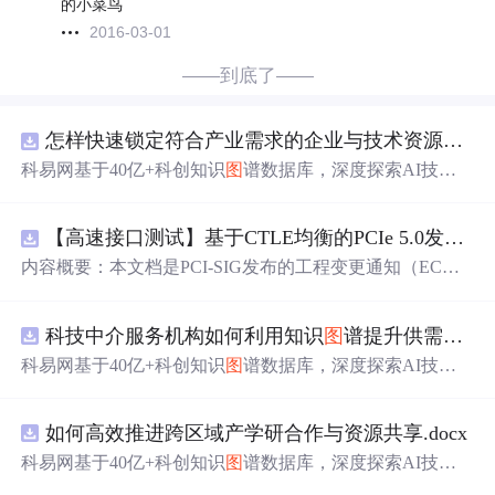
的小菜鸟
2016-03-01
——到底了——
怎样快速锁定符合产业需求的企业与技术资源？.docx
科易网基于40亿+科创知识
图
谱数据库，深度探索AI技术
在技术转移、成果转化、技术经纪、知识产权、产业创
新、科技招商等垂直领域的多样化应用场景，研究科技创
【高速接口测试】基于CTLE均衡的PCIe 5.0发射机抖动测量方法：32 GT/s速率下精确评估硅基抖动分量的技术方案
新领域的AI+数智化解决方案，推动科技创新与产业创新
智能化发展。
内容概要：本文档是PCI-SIG发布的工程变更通知（EC
N），针对PCI Express 5.0规范中32.0 GT/s速率下的发送端
（Tx）抖动测量方法进行了更新。新方法采用“抖动测量模
科技中介服务机构如何利用知识
图
谱提升供需匹配精准度？.docx
式”替代原有的S参数去嵌入法，通过在被测通道应用基于
CTLE的均衡来减少因信道损耗导致的信号退化，从而更准
科易网基于40亿+科创知识
图
谱数据库，深度探索AI技术
确地评估由芯片内部随机和确定性源产生的抖动。该方法
在技术转移、成果转化、技术经纪、知识产权、产业创
利用测试通道中的时钟模式和其他通道的合规模式，避免
新、科技招商等垂直领域的多样化应用场景，研究科技创
了传统去嵌入过程中高频噪声放大带来的测量不准确性。
如何高效推进跨区域产学研合作与资源共享.docx
新领域的AI+数智化解决方案，推动科技创新与产业创新
对于2.5至16.0 GT/s速率，原有测量方法保持不变。; 适合
智能化发展。
科易网基于40亿+科创知识
图
谱数据库，深度探索AI技术
人群：从事高速接口设计、验证或测试的工程师，尤其是
在技术转移、成果转化、技术经纪、知识产权、产业创