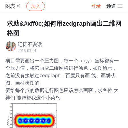
图表区
登录
频道
加入
帖子详情
社区
图表区
求助&#xff0c;如何用zedgraph画出二维网
格图
记忆不说话
2016-03-01
项目需要画出一个压力图，每一个（x,y）坐标都有一
个压力值，将它画成二维网格进行涂色，如图所示，
之前没有接触过zedgraph，百度只有画 线、画饼状
图、画柱状图的。
要给每个点的数据进行图色应该怎么画啊，求各位 大
神们 能帮帮我这个小菜鸟