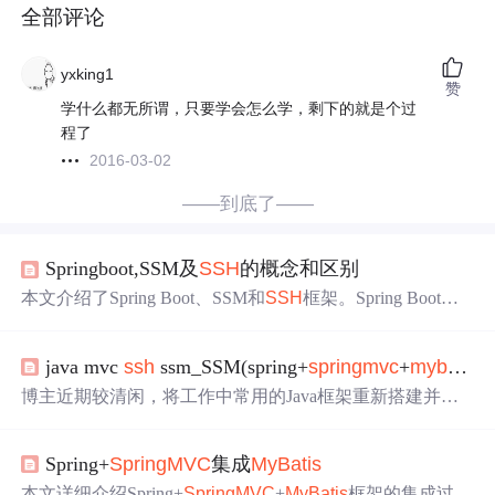
全部评论
yxking1
赞
学什么都无所谓，只要学会怎么学，剩下的就是个过
程了
2016-03-02
——到底了——
Springboot,SSM及
SSH
的概念和区别
本文介绍了Spring Boot、SSM和
SSH
框架。Spring Boot简
化Spring搭建与开发，无需XML配置。SSM由Spring、
Spri
ngMVC
和
MyBatis
组成，各有优势。
SSH
集成Struts、Sprin
java mvc
ssh
ssm_SSM(spring+
springmvc
+
mybatis
),
g和Hibernate，可快速搭建Web应用。还对比了Spring与Spri
ng Boot、
SpringMVC
的区别，以及各框架的概念和优点。
博主近期较清闲，将工作中常用的Java框架重新搭建并分
享。包括使用Maven构建、以Oracle为数据库的Spring +
Sp
ringMVC
+
MyBatis
框架，温习
MyBatis
与Spring集成；还
Spring+
SpringMVC
集成
MyBatis
有Struts + Spring + Hibernate框架，分配置和注解模式；以
及使用MySQL的Struts + Spring +
iBatis
框架，并提醒相关
本文详细介绍Spring+
SpringMVC
+
MyBatis
框架的集成过