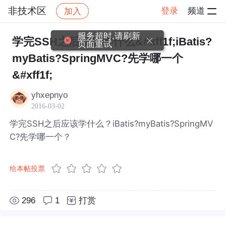
非技术区
登录
频道
加入
帖子详情
社区
非技术区
服务超时,请刷新
学完SSH之后应该学什么&#xff1f;iBatis?
页面重试
myBatis?SpringMVC?先学哪一个
&#xff1f;
yhxepnyo
2016-03-02
学完SSH之后应该学什么？iBatis?myBatis?SpringMV
C?先学哪一个？
给本帖投票
296
1
打赏