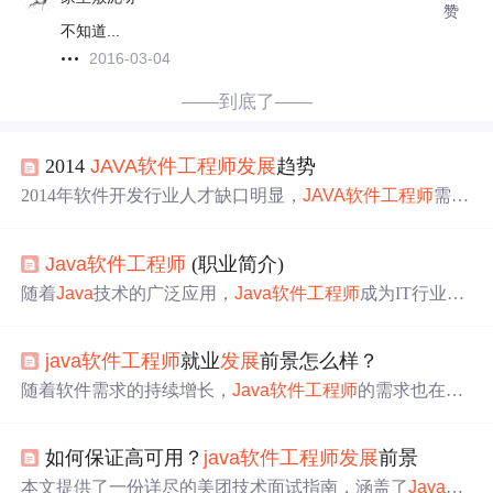
赞
不知道...
2016-03-04
——到底了——
2014
JAVA
软件工程师
发展
趋势
2014年软件开发行业人才缺口明显，
JAVA
软件工程师
需求
量大，薪资待遇预计上升9%。随着IT行业
发展
，移动应用
开发、云计算等领域成为重点，
JAVA
软件工程师
将迎来更
Java
软件工程师
(职业简介)
多机遇。
随着
Java
技术的广泛应用，
Java
软件工程师
成为IT行业中
炙手可热的职业之一。本文介绍
Java
软件工程师
的工作内
容、职业要求和
发展
前景，解析
Java
软件工程师
的日常任
java
软件工程师
就业
发展
前景怎么样？
务、必备技能以及未来可能的
发展
路径。
随着软件需求的持续增长，
Java
软件工程师
的需求也在逐
年增加。当前，
Java
人才缺口较大，特别是在中国。具备
3-5年工作经验的
Java
工程师年薪可达10万元以上。参加实
如何保证高可用？
java
软件工程师
发展
前景
战型
Java
培训有助于快速提升技能。
本文提供了一份详尽的美团技术面试指南，涵盖了
Java
锁