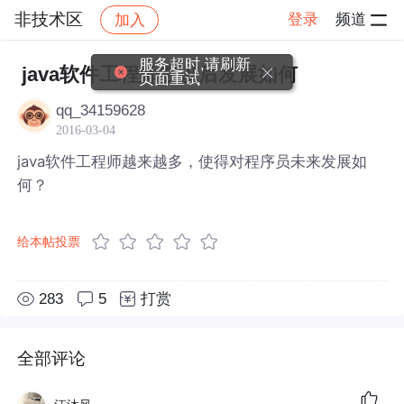
非技术区
登录
频道
加入
帖子详情
社区
非技术区
服务超时,请刷新
java软件工程师在以后发展如何
页面重试
qq_34159628
2016-03-04
java软件工程师越来越多，使得对程序员未来发展如
何？
给本帖投票
283
5
打赏
全部评论