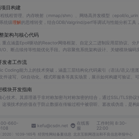
视频项目构建
程管理、内存映射（mmap/shm）、网络高并发模型（epoll/io_urin
到系统级
理解
的思维转变，结合GDB/Valgrind/perf等调试与性能分析工具
的完整架构与核心代码
点涵盖Epoll驱动的Reactor网络框架、自定义二进制应用层协议、分
文件I/O、断点续传等性能优化手段。内容聚焦系统架构设计、关键模块编码
运营等非信息技术要素。
重构开发者工作流
gentic Coding能力上的技术突破，涵盖三层结构化代码索引（语法/语义/意
文件读写、Git自动化、模式即服务等真实场景，展示如何构建可验证、
权、验证环与知识沉淀三大底线。
加密模块开发指南
心技术。其原理基于非对称加密与对称加密的结合，通过SSL/TLS协议
。这项技术的价值在于防止数据在传输过程中被窃听、篡改或伪造，是构
对安全要求极高的应用场景中，TLS加密已成为标配。本文以C++和O
密通信模块，涵盖证书管理、握手流程、错误处理及性能优化等关键实践，
400-660-
在线客
工作时间 8:30-
kefu@csdn.net
0108
服
22:00
2020〕1039-165号
经营性网站备案信息
北京互联网违法和不良信息举报中心