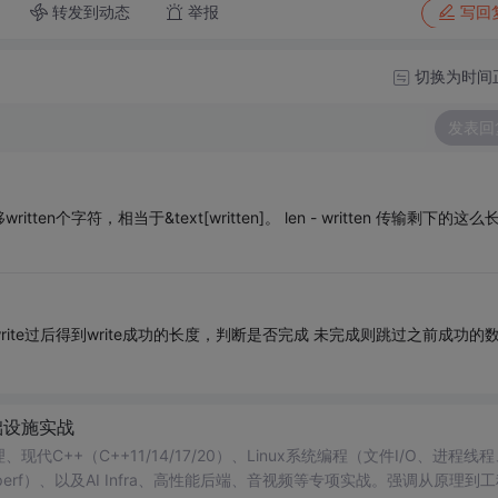
转发到动态
举报
写回
切换为时间
发表回
written个字符，相当于&text[written]。 len - written 传输剩下的这么
write过后得到write成功的长度，判断是否完成 未完成则跳过之前成功的
基础设施实战
代C++（C++11/14/17/20）、Linux系统编程（文件I/O、进程线程
d、perf）、以及AI Infra、高性能后端、音视频等专项实战。强调从原理到