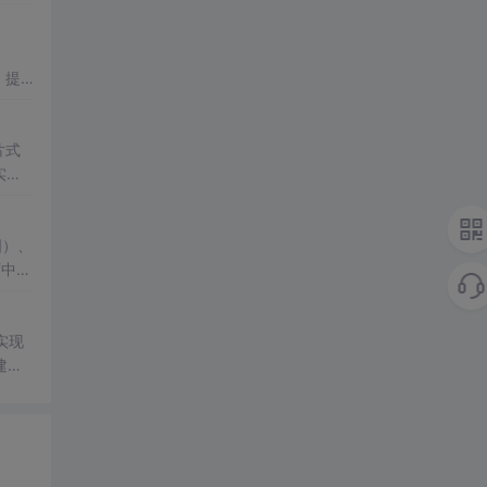
，提
片式
实践
图）、
可中
实现
建可
pen
并针对