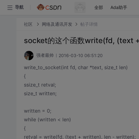
全部
Ada助手
导航
社区
网络及通讯开发
帖子详情
socket的这个函数write(fd, (text + 
2016-03-10 06:51:20
强者最帅
write_to_socket(int fd, char *text, size_t len)
{
ssize_t retval;
size_t written;
written = 0;
while (written < len)
{
retval = write(fd, (text + written), len - written);