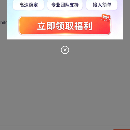
ild: %s", strerror(errno));