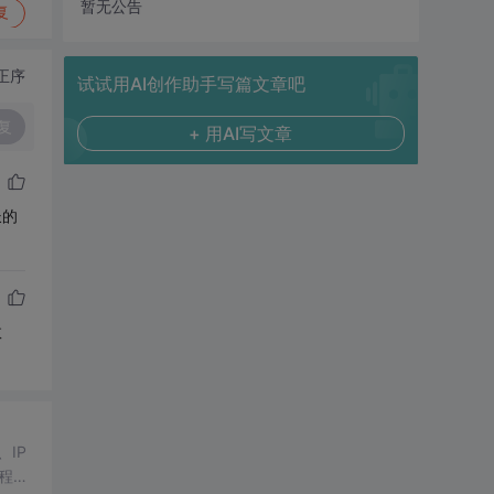
暂无公告
复
正序
试试用AI创作助手写篇文章吧
复
+ 用AI写文章
长的
数
、IP
工程落