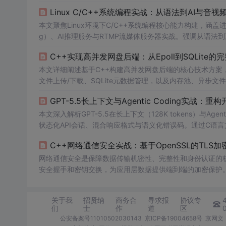
地，聚焦系统级开发能力构建。
Linux C/C++系统编程实战：从语法到AI与音
本文聚焦Linux环境下C/C++系统编程核心能力构建，涵盖进程线
g）、AI推理服务与RTMP流媒体服务器实战。强调从语法
升在AI基础设施和音视频领域的工程落地能力。
C++实现高并发网盘后端：从Epoll到SQLite
本文详细阐述基于C++构建高并发网盘后端的核心技术方案，重
文件上传/下载、SQLite元数据管理，以及内存池、异步
与Linux平台下的高并发调优，不涉及前端、云服务或商业
GPT-5.5长上下文与Agentic Coding实战：
本文深入解析GPT-5.5在长上下文（128K tokens）与A
状态化API会话、混合响应格式与语义化错误码。通过C语言
断、跨文件协调的AI开发工作流，并强调开发者需坚守设计
C++网络通信安全实战：基于OpenSSL的TLS
网络通信安全是保障数据传输机密性、完整性和身份认证的核
安全握手和密钥交换，为应用层数据提供端到端的加密保护
信网络应用的基石。在金融交易、企业数据传输、游戏服务器等
SSL库为例，深入解析如何从零构建一个生产级的TLS加
关于我
招贤纳
商务合
寻求报
协议专
OpenSS
们
士
作
道
区
公安备案号11010502030143
京ICP备19004658号
京网文〔