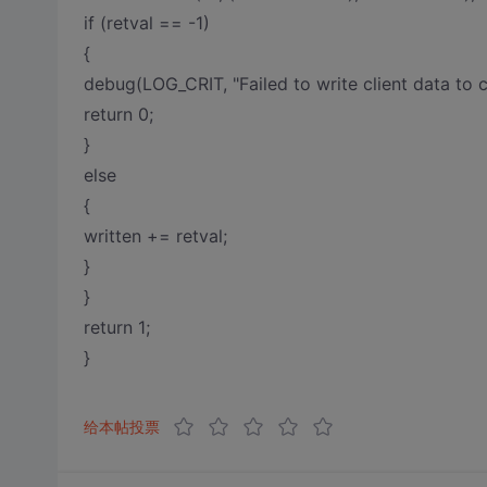
if (retval == -1)
{
debug(LOG_CRIT, "Failed to write client data to ch
return 0;
}
else
{
written += retval;
}
}
return 1;
}
给本帖投票