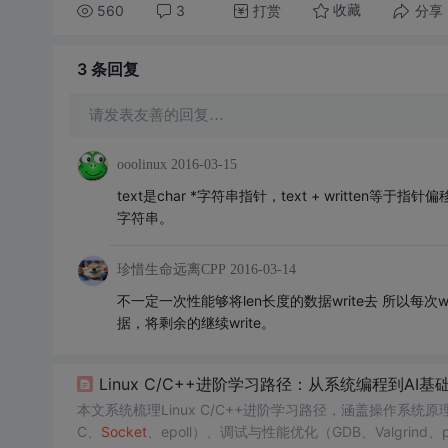
560
3
打赏
分享
收藏
3 条
回复
请发表友善的回复…
ooolinux
2016-03-15
text是char *字符串指针，text + written等于指针偏移
字符串。
珍惜生命远离CPP
2016-03-14
不一定一次性能够将len长度的数据write去 所以每次
据，将剩余的继续write。
Linux C/C++进阶学习路径：从系统编程到AI
本文系统梳理Linux C/C++进阶学习路径，涵盖操作系统原理、现
C、
Socket
、epoll）、调试与性能优化（GDB、Valgrin