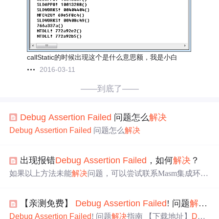
callStatic的时候出现这个是什么意思额，我是小白
2016-03-11
——到底了——
Debug
Assertion
Failed
问题怎么
解决
Debug
Assertion
Failed
问题怎么
解决
出现报错
Debug
Assertion
Failed
，如何
解决
？
如果以上方法未能
解决
问题，可以尝试联系Masm集成环境
的官方支持，或者查找相关论坛和社区，寻找特定的
解决
方案。希望如上措施及
解决
方案能够帮到有需要的你。P
【亲测免费】
Debug
Assertion
Failed
! 问题
解决
指
S：如若遇到采纳如下方案还是未
解决
的同学，希望不要抱
怨&&急躁，毕竟影响因素众多，我写出来也是希望能够尽
Debug
Assertion
Failed
! 问题
解决
指南 【下载地址】
Deb