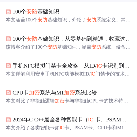
100个
安防
基础知识
本文涵盖100个
安防
基础知识，介绍了
安防
系统定义、常见
设备，如摄像头、门禁系统等。还涉及设备参数选择，像
摄像头分辨率、焦距；系统功能及使用，如门禁权限设
100个
安防
基础知识，从零基础到精通，收藏这篇就够了！
置、监控录像检索；以及系统防护，如防雷、防黑客攻击
等内容。
该博客介绍了100个
安防
基础知识，涵盖
安防
系统、设备、
供电、防雷等方面。如
安防
系统是电子化防御体系，摄像
头像素并非越高越好，PoE供电可省布线麻烦。还提及网
手机NFC模拟门禁卡全攻略：从ID/
IC
卡识别到
加密
络安全防护及提供网络安全学习资源包。
本文详解利用安卓手机NFC功能模拟ID/
IC
门禁卡的技术路
径，涵盖卡型识别（ID卡与Mifare Class
ic
IC
卡）、PN532
读写器与Mifare Class
ic
Tool工具链使用、
加密
扇区字典破
CPU卡
加密
系统与M1
加密
系统比较
解、CUID/FUID卡测试写入，以及安全模拟至手机钱包的
完整流程。强调仅限合法授权卡片操作，规避防火墙检测
本文对比了非接触逻辑
加密
卡与非接触CPU卡的技术特点
与滚动码等限制，并指出苹果设备不支持、Root权限必要
及安全性。逻辑
加密
卡因其固定密码容易被破解，存在安
性等关键技术前提。
全隐患。非接触CPU卡采用动态密码机制，每次交易密码
2024年C C++最全各种智能卡（
IC
卡、PSAM卡、CPU卡、M1卡、CPC卡，2024年最新开发这么久这些问题都不会
不同，大大提升了安全性，更
适合
现代支付系统的安全需
求。
本文介绍了各类智能卡如
IC
卡、PSAM卡、CPU卡和M1卡
的功能、特点及应用场景，强调了从初级到高级的完整学