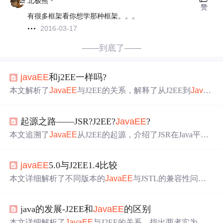
北极熊丶
赞
有很多框架看你想学那种框架。。。
2016-03-17
——到底了——
javaEE
和j2EE一样吗?
本文解析了
JavaEE
与J2EE的关系，解释了从J2EE到
JavaE
E
名称变化的原因，并讨论了
JavaEE
作为一套企业级开发
标准的重要性。文章还提到了
JavaEE
不仅是一个标准集
起源之路——JSR?J2EE?
JavaEE
?
合，也是一种面向企业开发的技术组合。
本文追溯了
JavaEE
从J2EE的起源，介绍了JSR在Java平台
中的作用，以及
JavaEE
如何演变为现代企业级应用的开发
规范。涵盖了JSP、Servlet、EJB、JDBC等关键技术。
javaEE
5.0与J2EE1.4比较
本文详细解析了不同版本的
JavaEE
与JSTL的兼容性问
题，包括如何在不同版本的Tomcat中配置JSTL，以及
Java
EE
5与J2EE1.4、1.3之间的差异及其对EL表达式的支持情
java的发展-J2EE和
JavaEE
的区别
况。
本文详细解析了
JavaEE
与J2EE的关系，指出两者实为同