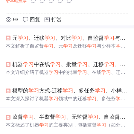
给本帖投票
93
回复
打赏
元
学习
、迁移
学习
、对比
学习
、自监督
学习
与少样本
本文解析了自监督
学习
、元
学习
及迁移
学习
与少样本
学习
(FSL)的关系，探讨了对比
学习
在自监督
学习
中的作用，元
学习
如何适用于FSL，以及迁移
学习
在FSL中的体现。
机器
学习
中在线
学习
、批量
学习
、迁移
学习
、主动
本文详细介绍了机器
学习
中的批量
学习
、在线
学习
、迁移
学习
和主动
学习
的区别。批量
学习
在所有样本出现后调整
权重，适合并行处理，但需要大量存储。在线
学习
逐样本
模型的
学习
方式-迁移
学习
、多任务
学习
、小样本
学
调整权重，适用于大规模问题，存储需求小。强化
学习
通
过环境反馈进行
学习
，常见于动态系统和机器人控制。迁
本文深入探讨了机器
学习
领域中的迁移
学习
、多任务
学习
移
学习
则解决新领域数据不足问题，通过迁移已有知识到
和元
学习
的概念与实践。迁移
学习
通过将源任务的知识迁
新任务。这些
学习
方法各有优劣，适应不同场景。
移到目标任务，解决数据稀缺问题。多任务
学习
则通过共
监督
学习
、半监督
学习
、无监督
学习
、自监督
学习
享相关任务的知识，提升模型性能。元
学习
旨在
学习
如何
学习
，快速适应新任务。
本文概述了机器
学习
的主要类别，包括监督
学习
（如分类
和回归）、无监督
学习
（如聚类、降维、异常检测等）、