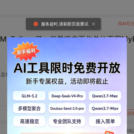
用AI写
服务超时,请刷新页面重试
MyEclipse了，但是将来工作单位不用My
，但是将来工作单位不用MyEclipse是不是就不方便了？
转发到动态
举报
写回
切换为时间