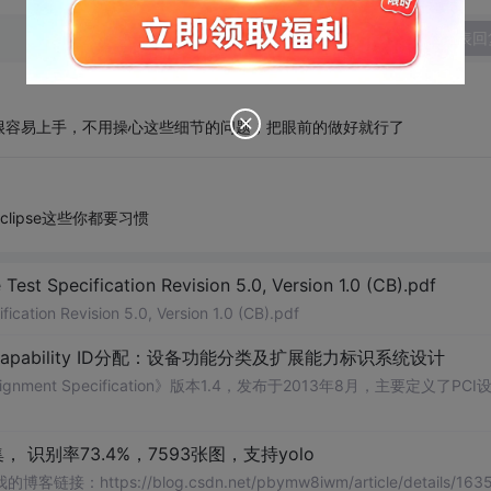
发表回
ipse很容易上手，不用操心这些细节的问题，把眼前的做好就行了
lipse这些你都要习惯
Test Specification Revision 5.0, Version 1.0 (CB).pdf
ication Revision 5.0, Version 1.0 (CB).pdf
Capability ID分配：设备功能分类及扩展能力标识系统设计
signment Specification》版本1.4，发布于2013年8月，主要定义了PCI
识别率73.4%，7593张图，支持yolo
://blog.csdn.net/pbymw8iwm/article/details/1635