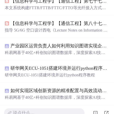
【信息科学与工程学】【通信工程】第七十七篇 城域网+FTTR/FTTB/FTTC/FTTO的数学分析01
本文系统构建FTTR/FTTB/FTTC/FTTO等光纤接入方式在
城域网中的数学模型，覆盖信道建模（AWGN、MIMO、
毫米波）、调制编码（QAM、LDPC、Polar）、多址接入
【信息科学与工程学】【通信工程】第八十七篇 通信网络解决方案中的学科知识01
（OFDMA/NOMA）及协议栈各层（L1-L7）关键技术。
重点结合5G NR物理层、IPv6路由、QUIC传输、网络几何
指导 5G/6G 空口设计西电《Lecture Notes on Information Th
与拓扑动力学，融合《电信业务分类目录2015》法规映
eory and Coding》；AWGN 容量 C=Blog2​(1+NS​)；BSC 容
射，支撑家庭宽带与企业园区场景的合规建模与性能优
量 C=1−H(p)所有无线标准的链路预算基线22AWGN 信道
化。
产业园区运营负责人如何利用知识图谱实现企业精准对接与协同？.docx
建模加性高斯白噪声、信噪比、Eb/N0物理层链路级仿
真、调制方案对比张忠培《现代编码理论与应用》国防工
科易网基于40亿+科创知识图谱数据库，深度探索AI技术
业出版社2007；基站链路仿真、芯片验证23信道编码：线
在技术转移、成果转化、技术经纪、知识产权、产业创
性分组码汉明码、BCH、RS 码、Generator/Parity 矩阵。
新、科技招商等垂直领域的多样化应用场景，研究科技创
研华网关ECU-1051搭建环境并运行python程序教程
新领域的AI+数智化解决方案，推动科技创新与产业创新
智能化发展。
研华网关ECU-1051搭建环境并运行python程序教程
如何实现区域创新资源的精准配置与高效流动？.docx
科易网基于40亿+科创知识图谱数据库，深度探索AI技术
在技术转移、成果转化、技术经纪、知识产权、产业创
新、科技招商等垂直领域的多样化应用场景，研究科技创
说点什么…
新领域的AI+数智化解决方案，推动科技创新与产业创新