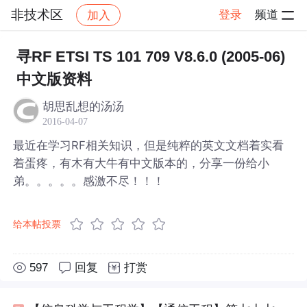
非技术区
登录
频道
加入
帖子详情
社区
非技术区
寻RF ETSI TS 101 709 V8.6.0 (2005-06)
中文版资料
胡思乱想的汤汤
2016-04-07
最近在学习RF相关知识，但是纯粹的英文文档着实看
着蛋疼，有木有大牛有中文版本的，分享一份给小
弟。。。。。感激不尽！！！
给本帖投票
597
回复
打赏