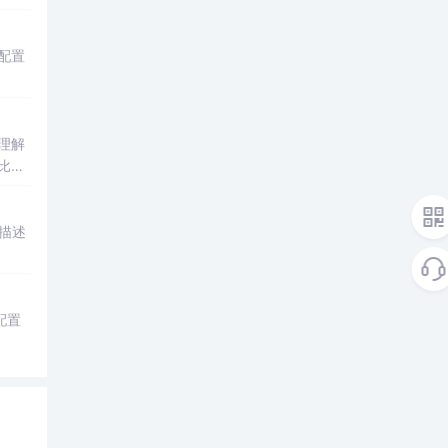
和配置
理解
比略
细描述
及配置