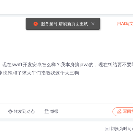
用AI写
服务超时,请刷新页面重试
ipse?还有，现在swift开发安卓怎么样？我本身搞java的，现在纠结要不要
安卓快饱和了
求大牛们指教我这个大三狗
转发到动态
举报
写回
切换为时间