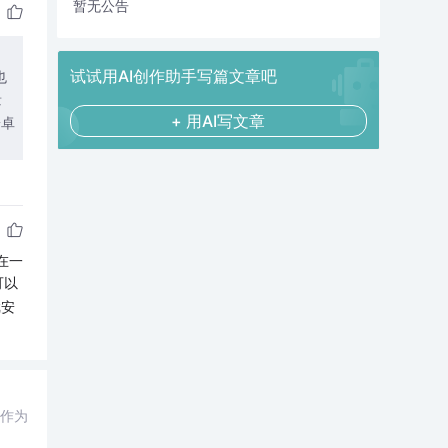
暂无公告
试试用AI创作助手写篇文章吧
也
景
+ 用AI写文章
安卓
在一
可以
戏安
o作为