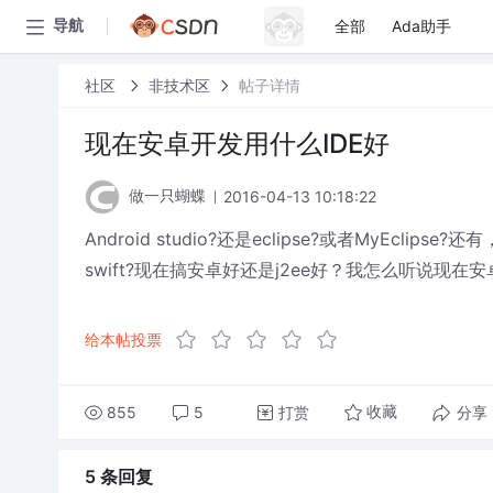
全部
Ada助手
导航
社区
非技术区
帖子详情
现在安卓开发用什么IDE好
2016-04-13 10:18:22
做一只蝴蝶
Android studio?还是eclipse?或者MyEcl
swift?现在搞安卓好还是j2ee好？我怎么听说现在
给本帖投票
855
5
打赏
分享
收藏
5 条
回复