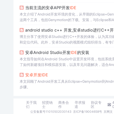
当前主流的安卓APP开发
IDE
本文介绍了Android开发环境的变化，从早期的Eclipse+Geny
这两个工具，包括Genymotion的下载、安装，与Eclipse和An
android studio c++ 开发,安卓studio进行C++
博主分享了使用安卓Studio进行C++开发的体验，认为
和定位代码。此外，安卓Studio的视图模式组织得当，有
有不足，例如缺少直接的函数一览，但通过快捷键Ctrl+F1
安卓Android Studio开发
IDE
的安装
本文指导如何在Android Studio中设置开发环境，包括系统需
了如何新建项目和模拟器安装，以及常见问题解决，适合Andr
安卓开发
IDE
本文回顾了Android开发工具从Eclipse+Genymotion到
步骤。
关于我
招贤纳
商务合
寻求报
协议专
们
士
作
道
区
公安备案号11010502030143
京ICP备19004658号
京网文〔