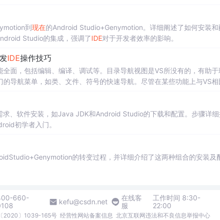
motion到
现在
的Android Studio+Genymotion。详细阐述了如何安装
droid Studio的集成，强调了
IDE
对于开发者效率的影响。
开发
IDE
操作技巧
其功能全面，包括编辑、编译、调试等。目录导航视图是VS所没有的，有助于
专门的导航菜单，如类、文件、符号的快速导航。尽管在某些功能上与VS相
2可以打开类似功能的窗口。
求、软件安装，如Java JDK和Android Studio的下载和配置。步骤详
oid初学者入门。
AndroidStudio+Genymotion的转变过程，并详细介绍了这两种组合的安装
400-660-
在线客
工作时间 8:30-
kefu@csdn.net
0108
服
22:00
2020〕1039-165号
经营性网站备案信息
北京互联网违法和不良信息举报中心