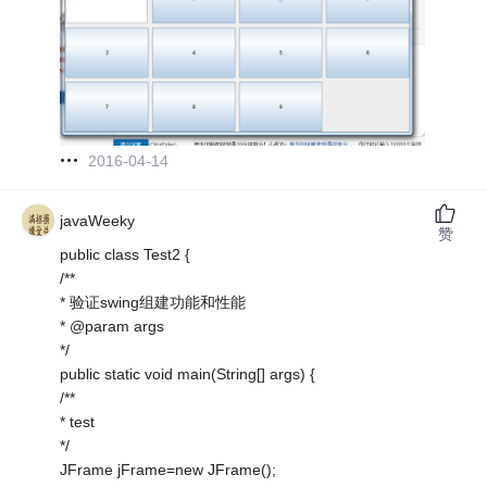
2016-04-14
javaWeeky
赞
public class Test2 {
/**
* 验证swing组建功能和性能
* @param args
*/
public static void main(String[] args) {
/**
* test
*/
JFrame jFrame=new JFrame();