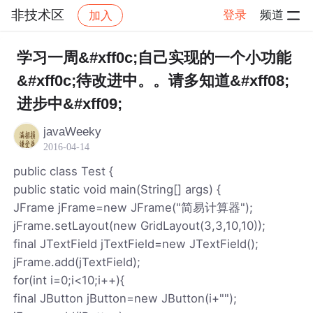
非技术区
登录
频道
加入
帖子详情
社区
非技术区
学习一周&#xff0c;自己实现的一个小功能
&#xff0c;待改进中。。请多知道&#xff08;
进步中&#xff09;
javaWeeky
2016-04-14
public class Test {
public static void main(String[] args) {
JFrame jFrame=new JFrame("简易计算器");
jFrame.setLayout(new GridLayout(3,3,10,10));
final JTextField jTextField=new JTextField();
jFrame.add(jTextField);
for(int i=0;i<10;i++){
final JButton jButton=new JButton(i+"");