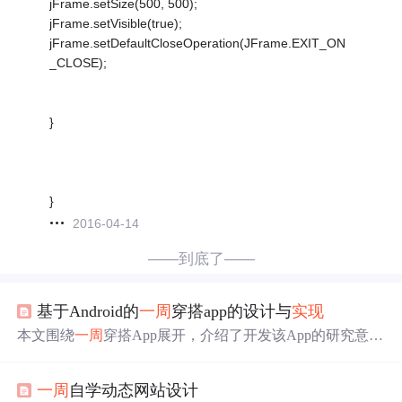
jFrame.setSize(500, 500);
jFrame.setVisible(true);
jFrame.setDefaultCloseOperation(JFrame.EXIT_ON
_CLOSE);
}
}
2016-04-14
——到底了——
基于Android的
一周
穿搭app的设计与
实现
本文围绕
一周
穿搭App展开，介绍了开发该App的研究意
义、设计目的与思想。阐述了Java、MySQL、SpringBoot
等开发技术，分析了系统需求、性能及经济、技术、社会
一周
自学动态网站设计
可行性，旨在设计并
实现
具备多种
功能
的
一周
穿搭App，