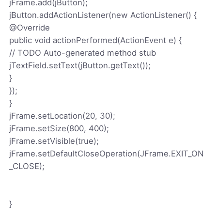
jFrame.add(jButton);
jButton.addActionListener(new ActionListener() {
@Override
public void actionPerformed(ActionEvent e) {
// TODO Auto-generated method stub
jTextField.setText(jButton.getText());
}
});
}
jFrame.setLocation(20, 30);
jFrame.setSize(800, 400);
jFrame.setVisible(true);
jFrame.setDefaultCloseOperation(JFrame.EXIT_ON
_CLOSE);
}