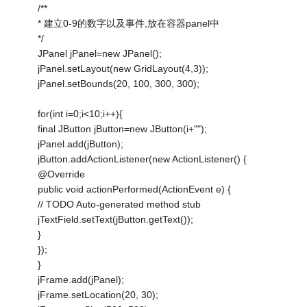
/**
* 建立0-9的数字以及事件,放在容器panel中
*/
JPanel jPanel=new JPanel();
jPanel.setLayout(new GridLayout(4,3));
jPanel.setBounds(20, 100, 300, 300);
for(int i=0;i<10;i++){
final JButton jButton=new JButton(i+"");
jPanel.add(jButton);
jButton.addActionListener(new ActionListener() {
@Override
public void actionPerformed(ActionEvent e) {
// TODO Auto-generated method stub
jTextField.setText(jButton.getText());
}
});
}
jFrame.add(jPanel);
jFrame.setLocation(20, 30);