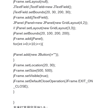
jFrame.setLayout(null);
JTextField jTextField=new JTextField();
jTextField.setBounds(20, 30, 200, 30);
jFrame.add(jTextField);
JPanel jPanel=new JPanel(new GridLayout(4,2));
// jPanel.setLayout(new GridLayout(3,3));
jPanel.setBounds(20, 100, 200, 200);
jFrame.add(jPanel);
for(int i=0;i<10;i++){
jPanel.add(new JButton(i+""));
}
jFrame.setLocation(20, 30);
jFrame.setSize(500, 500);
jFrame.setVisible(true);
jFrame.setDefaultCloseOperation(JFrame.EXIT_ON
_CLOSE);
}
}
本来打算用容器放1-9；